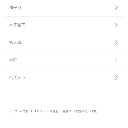
神子谷
神子谷下
宮ノ越
向町
八代ノ下
トップ
洋食・レストラン
京都府
綾部市
故屋岡町
向町