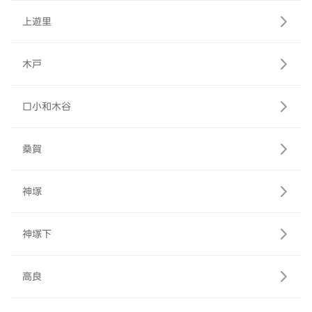
上遊里
木戸
口小和木谷
桑賀
神塚
神塚下
高良