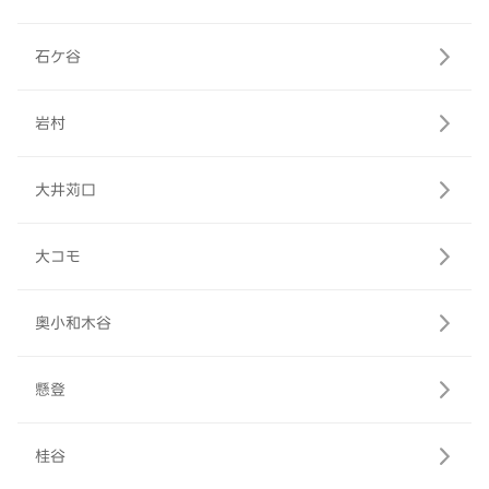
石ケ谷
岩村
大井苅口
大コモ
奥小和木谷
懸登
桂谷