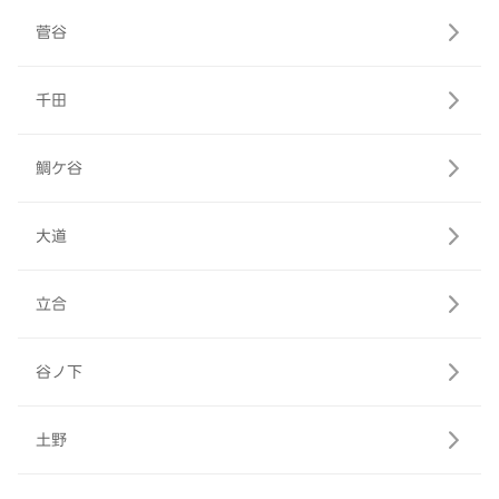
菅谷
千田
鯛ケ谷
大道
立合
谷ノ下
土野