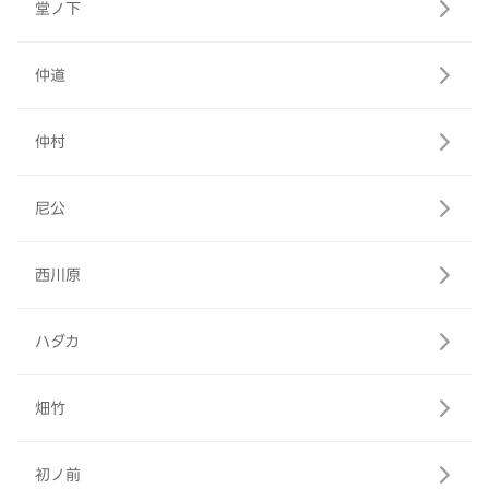
堂ノ下
仲道
仲村
尼公
西川原
ハダカ
畑竹
初ノ前