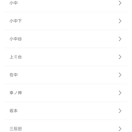
小中
小中下
小中谷
上ミ台
在中
幸ノ神
坂本
三反田