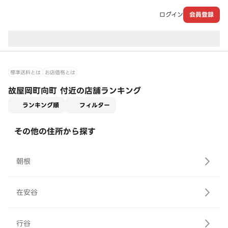
ログイン
会員登録
現在のお届け先：
標準送料とは
お店価格とは
故屋岡町向町 付近の店舗ランキング
適用なし
ランキング順
フィルター
その他の住所から探す
朝根
在安谷
行谷