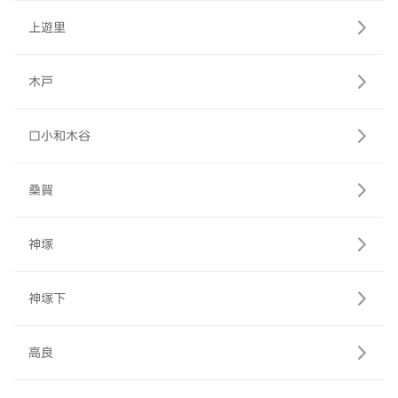
上遊里
木戸
口小和木谷
桑賀
神塚
神塚下
高良