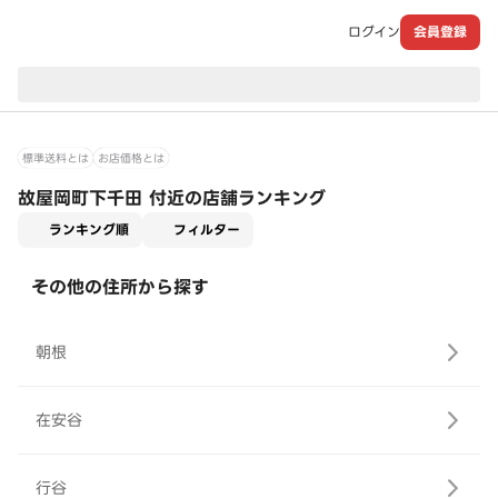
ログイン
会員登録
現在のお届け先：
標準送料とは
お店価格とは
故屋岡町下千田 付近の店舗ランキング
適用なし
ランキング順
フィルター
その他の住所から探す
朝根
在安谷
行谷