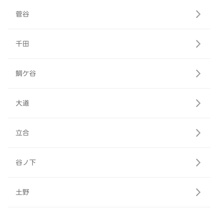
菅谷
千田
鯛ケ谷
大道
立合
谷ノ下
土野