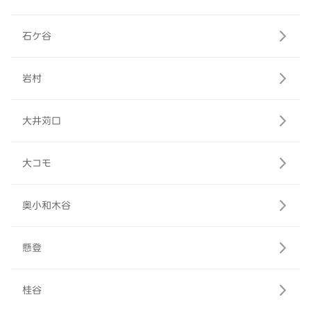
石ケ谷
岩村
大井苅口
大コモ
奥小和木谷
懸登
桂谷