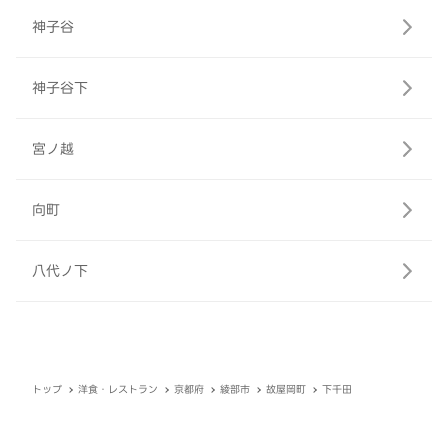
神子谷
神子谷下
宮ノ越
向町
八代ノ下
トップ
洋食・レストラン
京都府
綾部市
故屋岡町
下千田