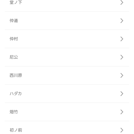
堂ノ下
仲道
仲村
尼公
西川原
ハダカ
畑竹
初ノ前