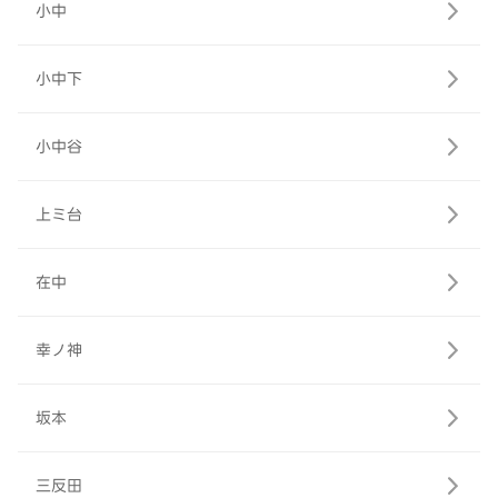
小中
小中下
小中谷
上ミ台
在中
幸ノ神
坂本
三反田