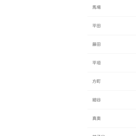
馬場
平田
藤田
平垣
方町
細谷
真奥