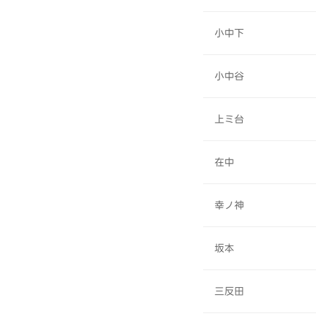
小中下
小中谷
上ミ台
在中
幸ノ神
坂本
三反田