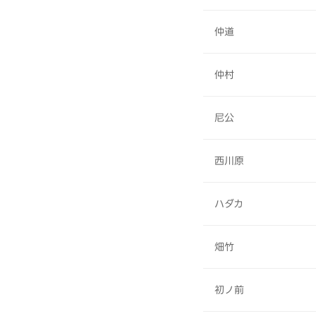
仲道
仲村
尼公
西川原
ハダカ
畑竹
初ノ前