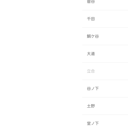
菅谷
千田
鯛ケ谷
大道
立合
谷ノ下
土野
堂ノ下