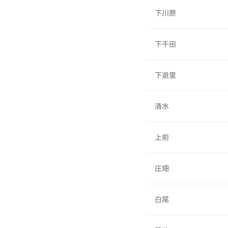
下川原
下千田
下遊里
清水
上前
庄畑
白尾