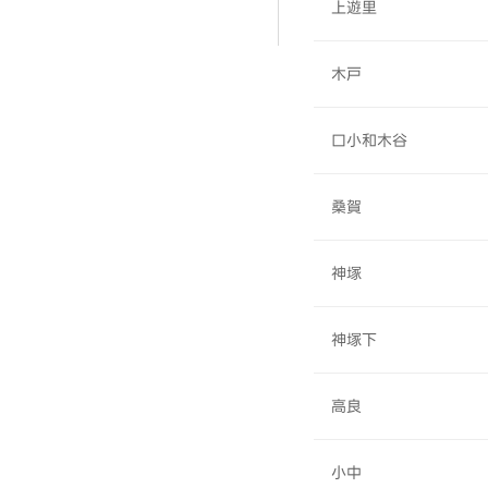
上遊里
木戸
口小和木谷
桑賀
神塚
神塚下
高良
小中