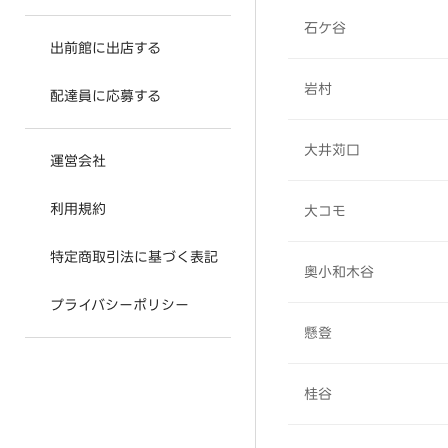
石ケ谷
出前館に出店する
岩村
配達員に応募する
大井苅口
運営会社
利用規約
大コモ
特定商取引法に基づく表記
奥小和木谷
プライバシーポリシー
懸登
桂谷