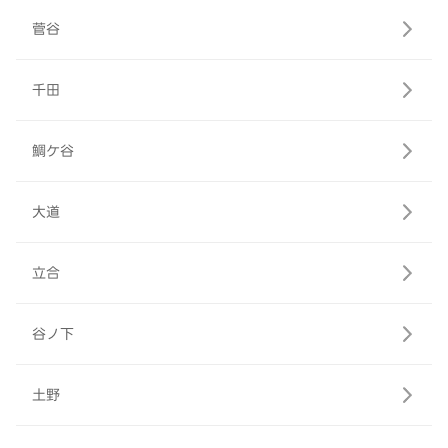
菅谷
千田
鯛ケ谷
大道
立合
谷ノ下
土野