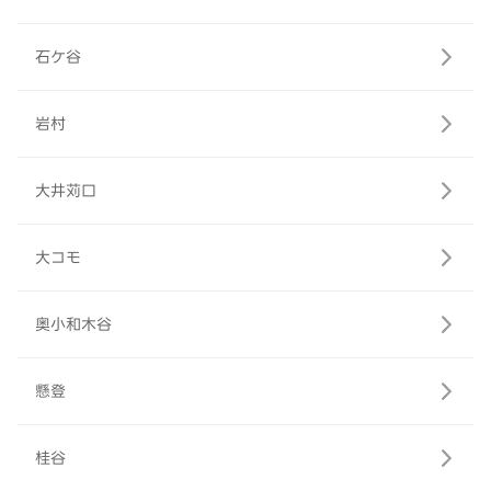
石ケ谷
岩村
大井苅口
大コモ
奥小和木谷
懸登
桂谷