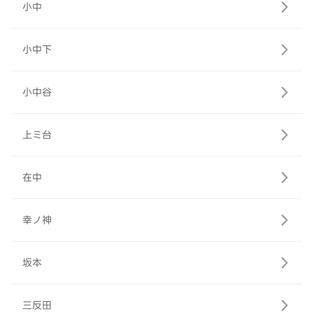
小中
小中下
小中谷
上ミ台
在中
幸ノ神
坂本
三反田