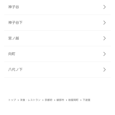
神子谷
神子谷下
宮ノ越
向町
八代ノ下
トップ
洋食・レストラン
京都府
綾部市
故屋岡町
下遊里