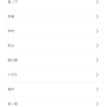
堂ノ下
仲道
仲村
尼公
西川原
ハダカ
畑竹
初ノ前