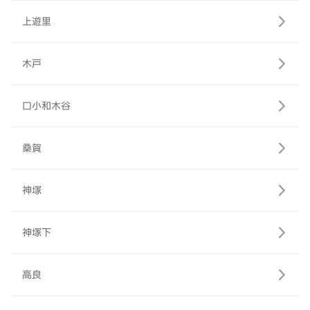
上遊里
木戸
口小和木谷
桑賀
神塚
神塚下
高良