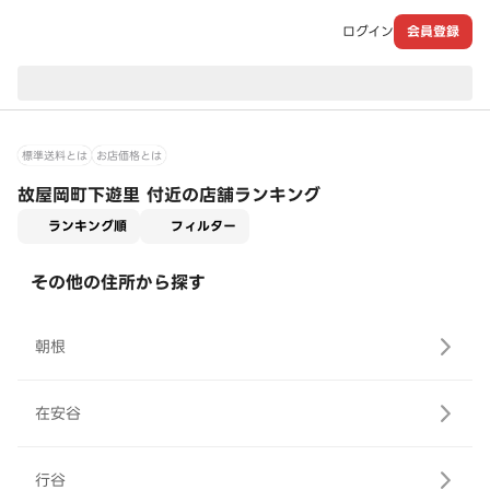
ログイン
会員登録
現在のお届け先：
標準送料とは
お店価格とは
故屋岡町下遊里 付近の店舗ランキング
適用なし
ランキング順
フィルター
その他の住所から探す
朝根
在安谷
行谷