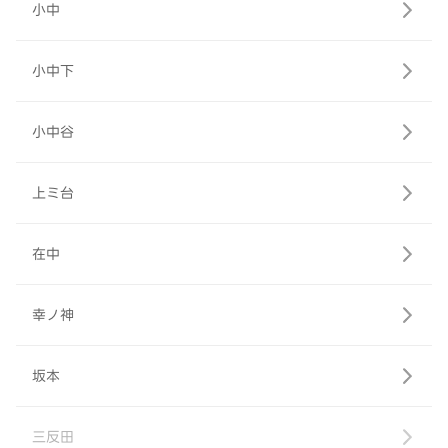
小中
小中下
小中谷
上ミ台
在中
幸ノ神
坂本
三反田