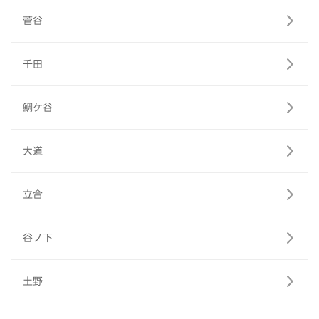
菅谷
千田
鯛ケ谷
大道
立合
谷ノ下
土野