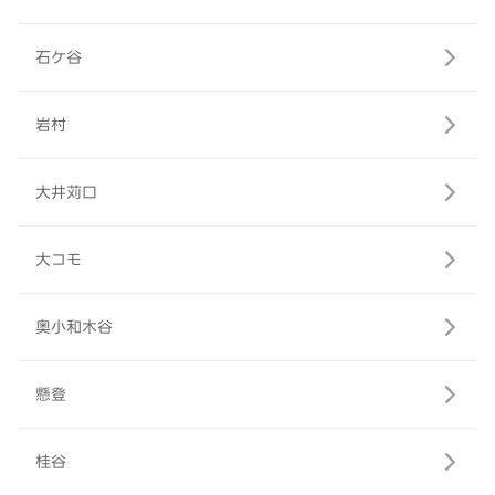
石ケ谷
岩村
大井苅口
大コモ
奥小和木谷
懸登
桂谷