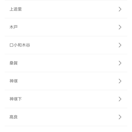
上遊里
木戸
口小和木谷
桑賀
神塚
神塚下
高良