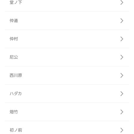
堂ノ下
仲道
仲村
尼公
西川原
ハダカ
畑竹
初ノ前