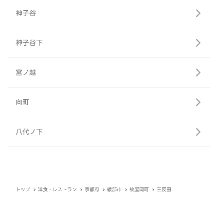
神子谷
神子谷下
宮ノ越
向町
八代ノ下
トップ
洋食・レストラン
京都府
綾部市
故屋岡町
三反田