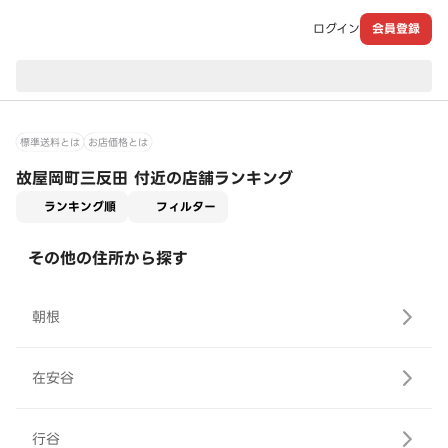
ログイン
会員登録
現在のお届け先：
標準送料とは
お店価格とは
故屋岡町三反田 付近の店舗ランキング
適用なし
ランキング順
フィルター
その他の住所から探す
朝根
在安谷
行谷