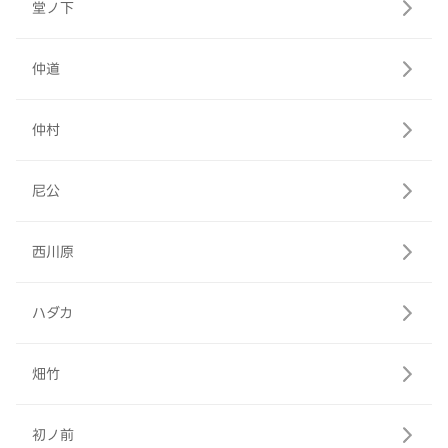
堂ノ下
仲道
仲村
尼公
西川原
ハダカ
畑竹
初ノ前