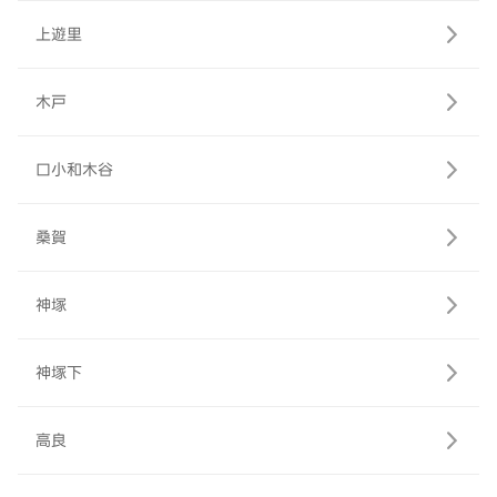
上遊里
木戸
口小和木谷
桑賀
神塚
神塚下
高良