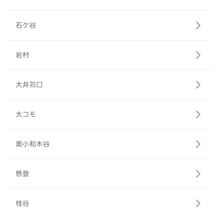
石ケ谷
岩村
大井苅口
大コモ
奥小和木谷
懸登
桂谷