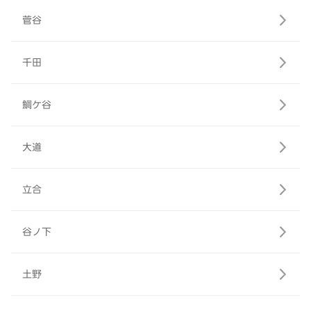
菅谷
千田
鯛ケ谷
大道
立合
谷ノ下
土野