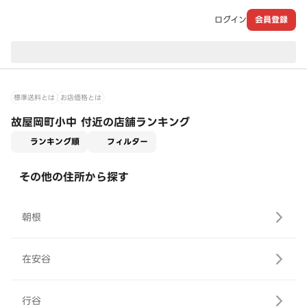
ログイン
会員登録
現在のお届け先：
標準送料とは
お店価格とは
故屋岡町小中 付近の店舗ランキング
適用なし
ランキング順
フィルター
その他の住所から探す
朝根
在安谷
行谷