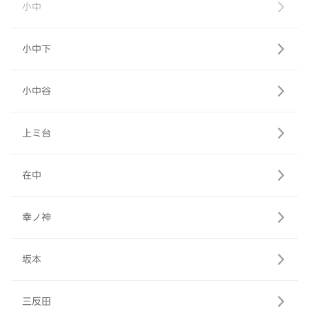
小中
小中下
小中谷
上ミ台
在中
幸ノ神
坂本
三反田