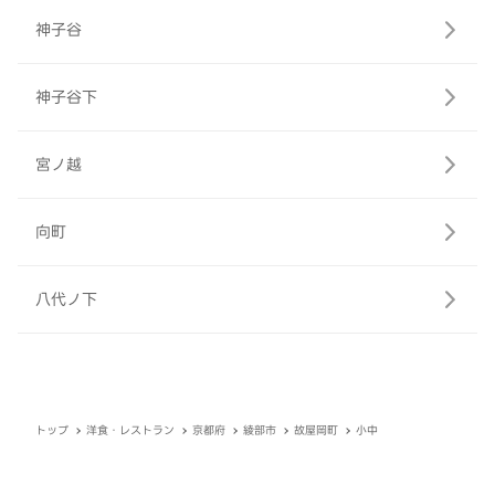
神子谷
神子谷下
宮ノ越
向町
八代ノ下
トップ
洋食・レストラン
京都府
綾部市
故屋岡町
小中