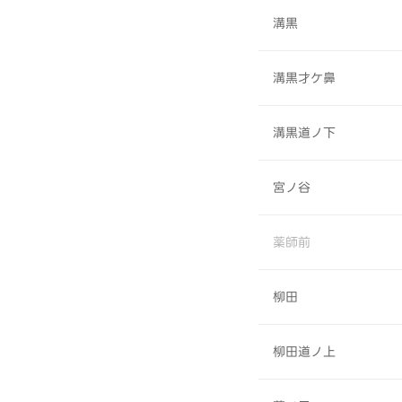
溝黒
溝黒才ケ鼻
溝黒道ノ下
宮ノ谷
薬師前
柳田
柳田道ノ上