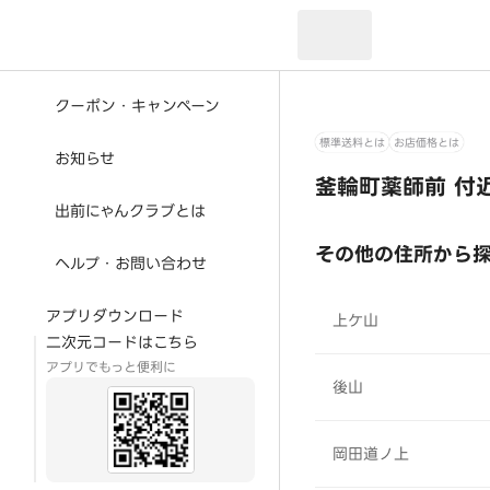
現在のお届け先：
クーポン・キャンペーン
標準送料とは
お店価格とは
お知らせ
釜輪町薬師前 付
出前にゃんクラブとは
その他の住所から
ヘルプ・お問い合わせ
アプリダウンロード
上ケ山
二次元コードはこちら
アプリでもっと便利に
後山
岡田道ノ上