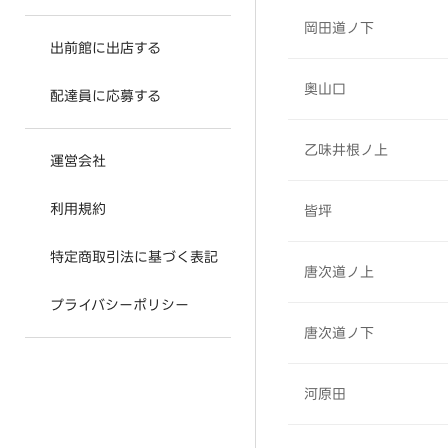
岡田道ノ下
出前館に出店する
奥山口
配達員に応募する
乙味井根ノ上
運営会社
利用規約
皆坪
特定商取引法に基づく表記
唐次道ノ上
プライバシーポリシー
唐次道ノ下
河原田