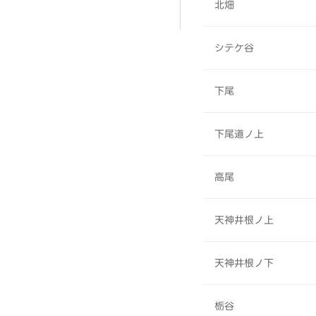
北畑
シテケ谷
下尾
下尾道ノ上
高尾
天神井根ノ上
天神井根ノ下
栃谷