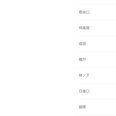
栃谷口
仲高尾
成田
橋戸
林ノ下
日後口
細尾