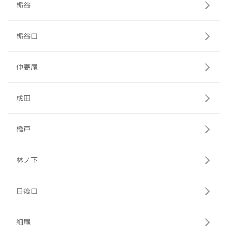
栃谷
栃谷口
仲高尾
成田
橋戸
林ノ下
日後口
細尾