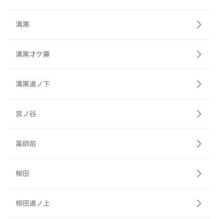
溝黒
溝黒才ケ鼻
溝黒道ノ下
宮ノ谷
薬師前
柳田
柳田道ノ上