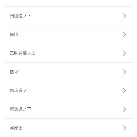
岡田道ノ下
奥山口
乙味井根ノ上
皆坪
唐次道ノ上
唐次道ノ下
河原田