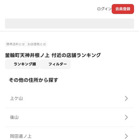
ログイン
会員登録
現在のお届け先：
標準送料とは
お店価格とは
釜輪町天神井根ノ上 付近の店舗ランキング
適用なし
ランキング順
フィルター
その他の住所から探す
上ケ山
後山
岡田道ノ上