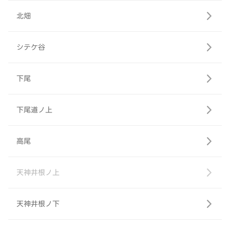
北畑
シテケ谷
下尾
下尾道ノ上
高尾
天神井根ノ上
天神井根ノ下