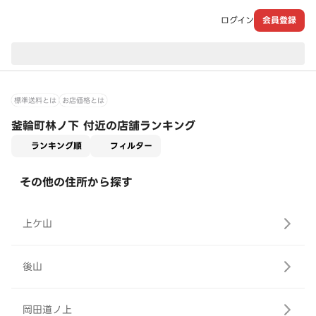
ログイン
会員登録
現在のお届け先：
標準送料とは
お店価格とは
釜輪町林ノ下 付近の店舗ランキング
適用なし
ランキング順
フィルター
その他の住所から探す
上ケ山
後山
岡田道ノ上