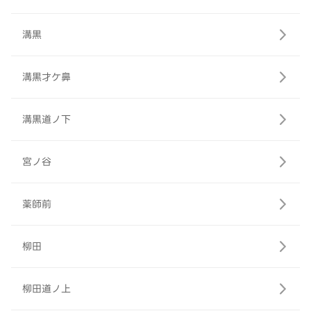
溝黒
溝黒才ケ鼻
溝黒道ノ下
宮ノ谷
薬師前
柳田
柳田道ノ上