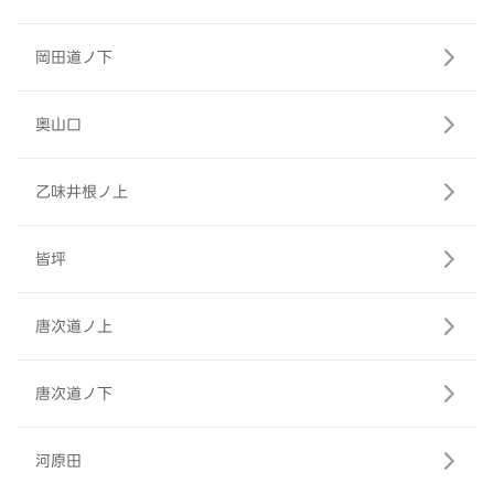
岡田道ノ下
奥山口
乙味井根ノ上
皆坪
唐次道ノ上
唐次道ノ下
河原田