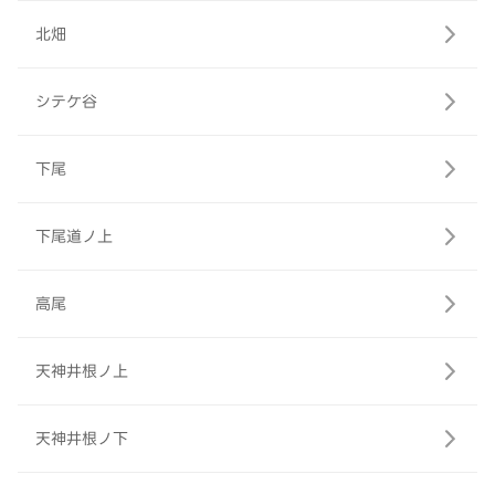
北畑
シテケ谷
下尾
下尾道ノ上
高尾
天神井根ノ上
天神井根ノ下