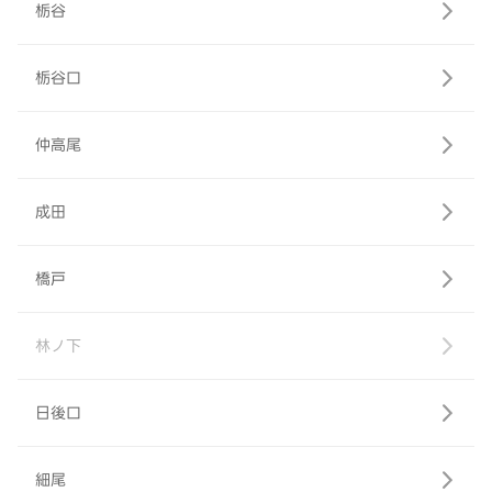
栃谷
栃谷口
仲高尾
成田
橋戸
林ノ下
日後口
細尾