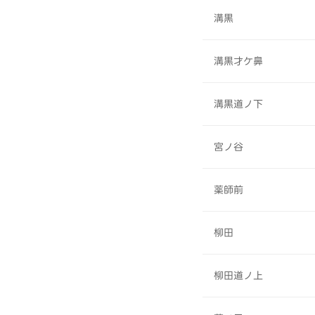
溝黒
溝黒才ケ鼻
溝黒道ノ下
宮ノ谷
薬師前
柳田
柳田道ノ上