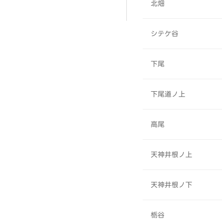
北畑
シテケ谷
下尾
下尾道ノ上
高尾
天神井根ノ上
天神井根ノ下
栃谷