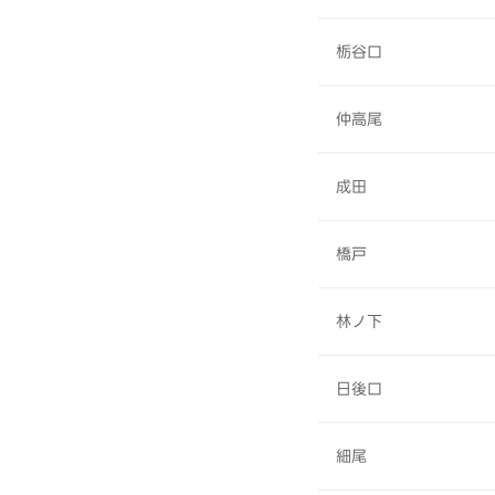
栃谷口
仲高尾
成田
橋戸
林ノ下
日後口
細尾