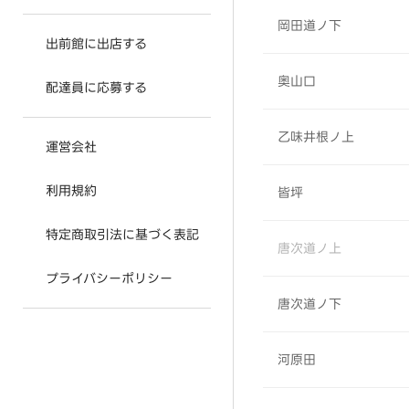
岡田道ノ下
出前館に出店する
奥山口
配達員に応募する
乙味井根ノ上
運営会社
利用規約
皆坪
特定商取引法に基づく表記
唐次道ノ上
プライバシーポリシー
唐次道ノ下
河原田