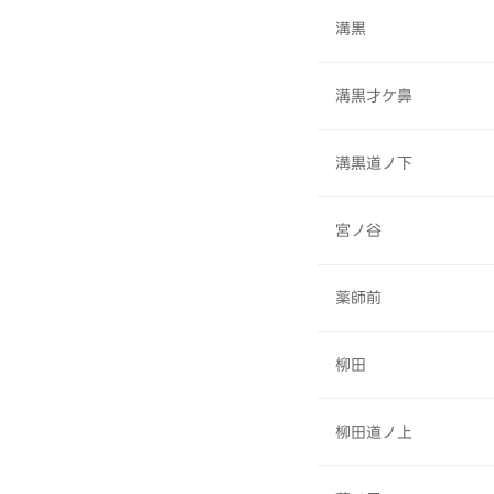
溝黒
溝黒才ケ鼻
溝黒道ノ下
宮ノ谷
薬師前
柳田
柳田道ノ上