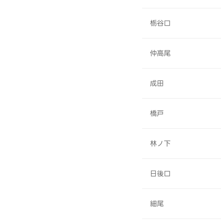
栃谷口
仲高尾
成田
橋戸
林ノ下
日後口
細尾