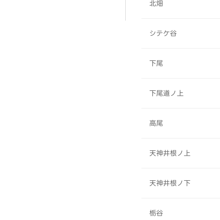
北畑
シテケ谷
下尾
下尾道ノ上
高尾
天神井根ノ上
天神井根ノ下
栃谷