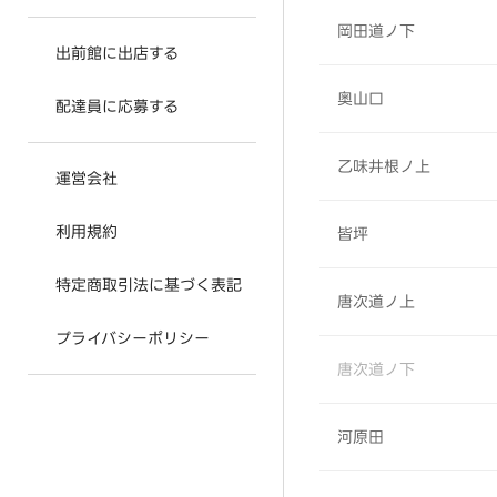
岡田道ノ下
出前館に出店する
奥山口
配達員に応募する
乙味井根ノ上
運営会社
利用規約
皆坪
特定商取引法に基づく表記
唐次道ノ上
プライバシーポリシー
唐次道ノ下
河原田