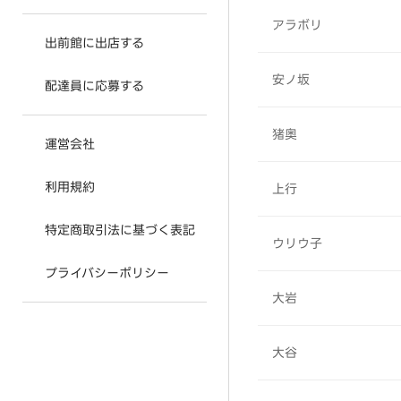
アラボリ
出前館に出店する
安ノ坂
配達員に応募する
猪奥
運営会社
利用規約
上行
特定商取引法に基づく表記
ウリウ子
プライバシーポリシー
大岩
大谷