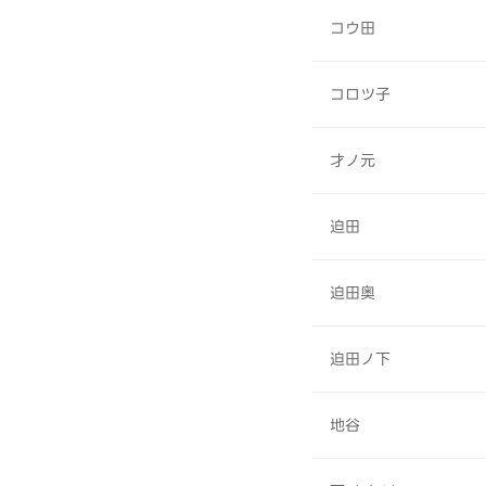
コウ田
コロツ子
才ノ元
迫田
迫田奥
迫田ノ下
地谷