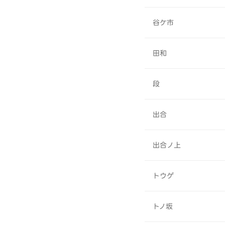
谷ケ市
田和
段
出合
出合ノ上
トウゲ
トノ坂