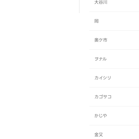
大谷川
岡
奥ケ市
ヲナル
カイシリ
カゴサコ
かじや
金又