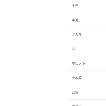
中田
中通
ナカマ
中山
中山ノ下
ナル坂
西谷