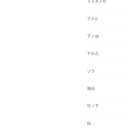
下イチノセ
下ナル
下ノ谷
下のふ
ソラ
滝谷
竹ノ下
谷