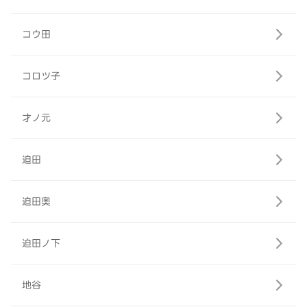
コウ田
コロツ子
才ノ元
迫田
迫田奥
迫田ノ下
地谷