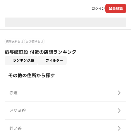
ログイン
会員登録
現在のお届け先：
標準送料とは
お店価格とは
於与岐町段 付近の店舗ランキング
適用なし
ランキング順
フィルター
その他の住所から探す
赤道
アサミ谷
畔ノ谷