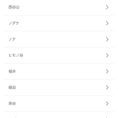
西谷山
ノダケ
ノテ
ヒモノ谷
福井
細迫
孫谷