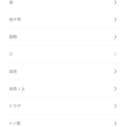
谷
谷ケ市
田和
段
出合
出合ノ上
トウゲ
トノ坂