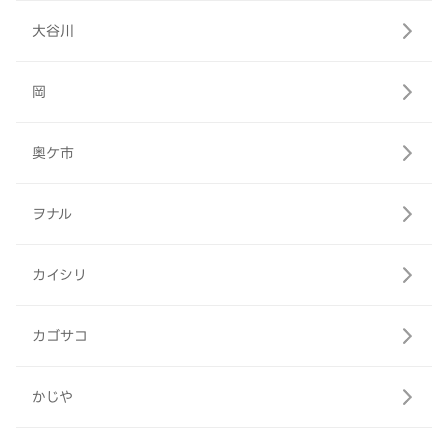
大谷川
岡
奥ケ市
ヲナル
カイシリ
カゴサコ
かじや