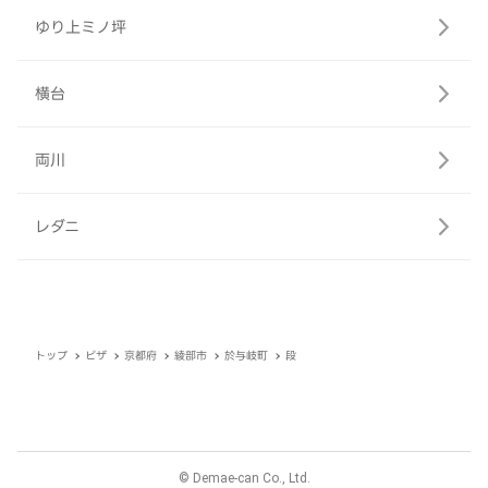
ゆり上ミノ坪
横台
両川
レダニ
トップ
ピザ
京都府
綾部市
於与岐町
段
© Demae-can Co., Ltd.