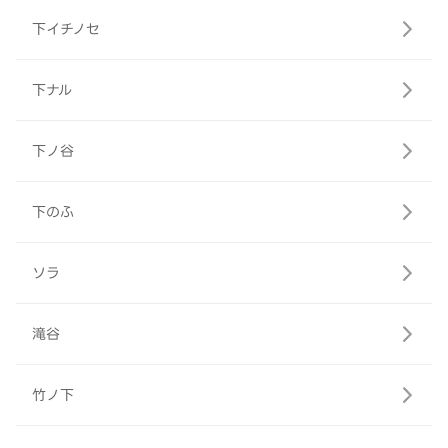
下イチノセ
下ナル
下ノ谷
下のふ
ソラ
滝谷
竹ノ下