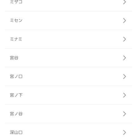
ミザコ
ミセン
ミナミ
宮谷
宮ノ口
宮ノ下
宮ノ谷
深山口