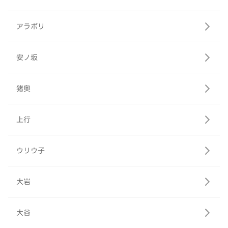
アラボリ
安ノ坂
猪奥
上行
ウリウ子
大岩
大谷