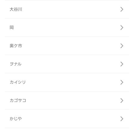
大谷川
岡
奥ケ市
ヲナル
カイシリ
カゴサコ
かじや