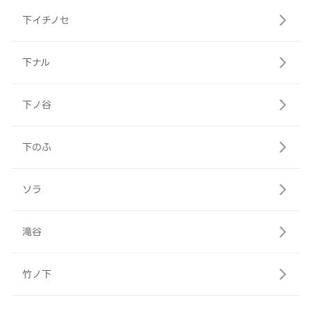
下イチノセ
下ナル
下ノ谷
下のふ
ソラ
滝谷
竹ノ下