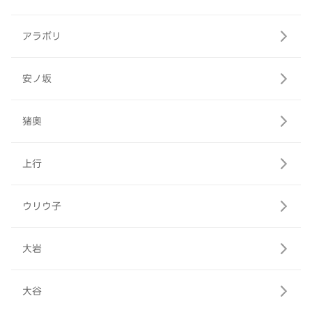
アラボリ
安ノ坂
猪奥
上行
ウリウ子
大岩
大谷