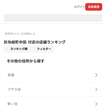
ログイン
会員登録
現在のお届け先：
標準送料とは
お店価格とは
於与岐町中田 付近の店舗ランキング
適用なし
ランキング順
フィルター
その他の住所から探す
赤道
アサミ谷
畔ノ谷