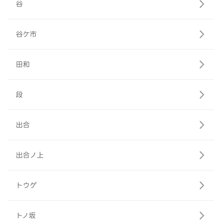
谷
谷ケ市
田和
段
出合
出合ノ上
トウゲ
トノ坂