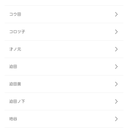
コウ田
コロツ子
才ノ元
迫田
迫田奥
迫田ノ下
地谷