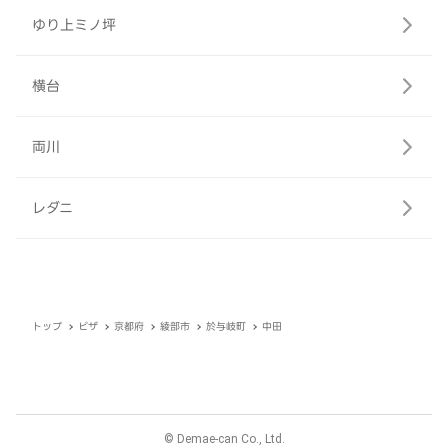
ゆり上ミノ坪
横台
両川
レダニ
トップ
ピザ
京都府
綾部市
於与岐町
中田
© Demae-can Co., Ltd.