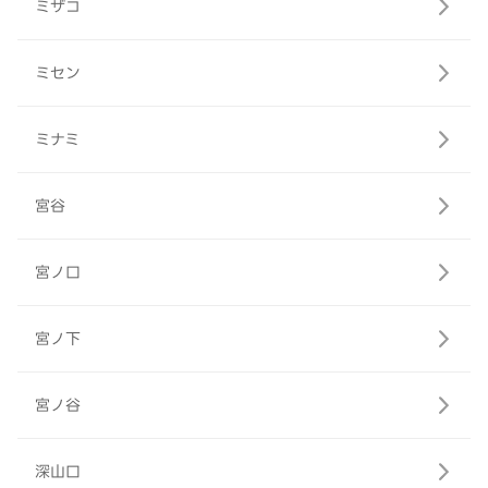
ミザコ
ミセン
ミナミ
宮谷
宮ノ口
宮ノ下
宮ノ谷
深山口