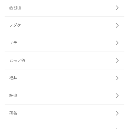
西谷山
ノダケ
ノテ
ヒモノ谷
福井
細迫
孫谷