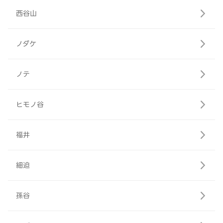
西谷山
ノダケ
ノテ
ヒモノ谷
福井
細迫
孫谷