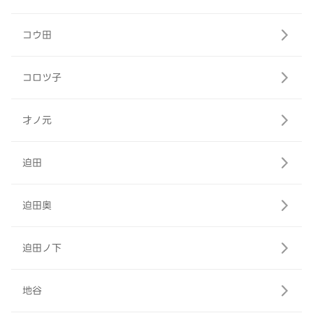
コウ田
コロツ子
才ノ元
迫田
迫田奥
迫田ノ下
地谷