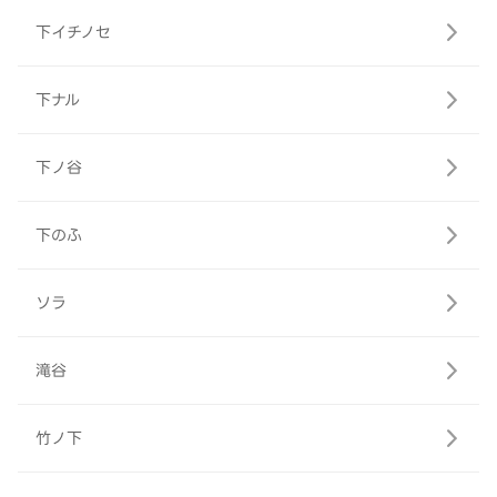
下イチノセ
下ナル
下ノ谷
下のふ
ソラ
滝谷
竹ノ下