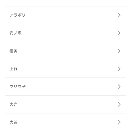
アラボリ
安ノ坂
猪奥
上行
ウリウ子
大岩
大谷