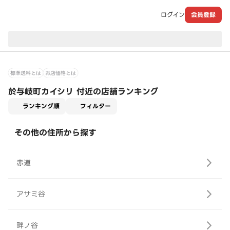
ログイン
会員登録
現在のお届け先：
標準送料とは
お店価格とは
於与岐町カイシリ 付近の店舗ランキング
適用なし
ランキング順
フィルター
その他の住所から探す
赤道
アサミ谷
畔ノ谷