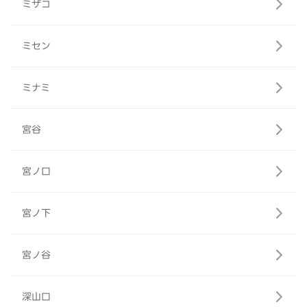
ミザコ
ミセン
ミナミ
宮谷
宮ノ口
宮ノ下
宮ノ谷
深山口