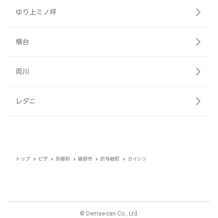
ゆり上ミノ坪
横台
両川
レダニ
トップ
ピザ
京都府
綾部市
於与岐町
カイシリ
© Demae-can Co., Ltd.