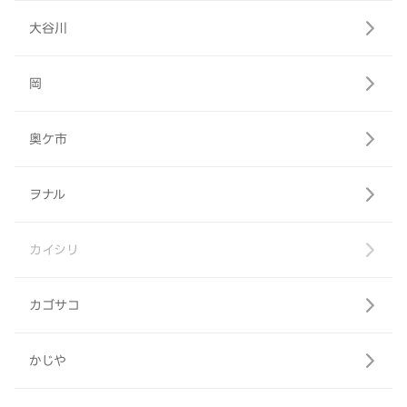
大谷川
岡
奥ケ市
ヲナル
カイシリ
カゴサコ
かじや