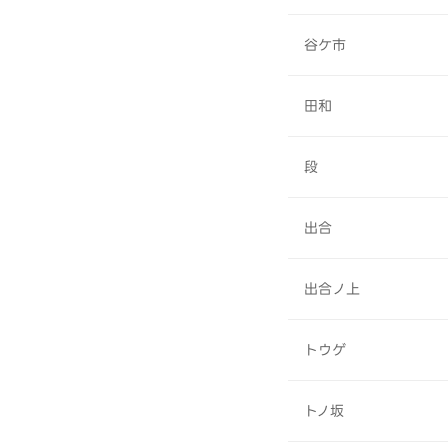
谷ケ市
田和
段
出合
出合ノ上
トウゲ
トノ坂