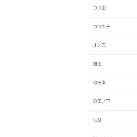
コウ田
コロツ子
才ノ元
迫田
迫田奥
迫田ノ下
地谷