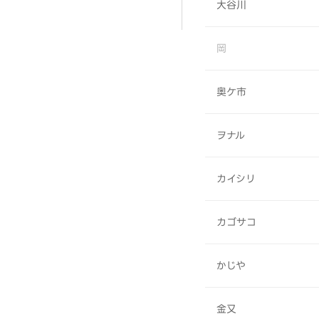
大谷川
岡
奥ケ市
ヲナル
カイシリ
カゴサコ
かじや
金又