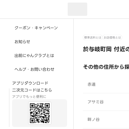
現在のお届け先：
クーポン・キャンペーン
標準送料とは
お店価格とは
お知らせ
於与岐町岡 付近
出前にゃんクラブとは
その他の住所から
ヘルプ・お問い合わせ
アプリダウンロード
赤道
二次元コードはこちら
アプリでもっと便利に
アサミ谷
畔ノ谷