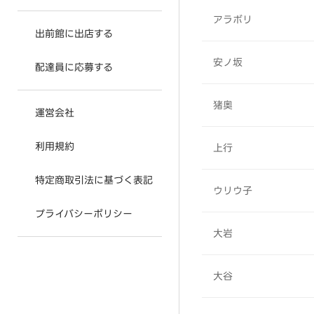
アラボリ
出前館に出店する
安ノ坂
配達員に応募する
猪奥
運営会社
利用規約
上行
特定商取引法に基づく表記
ウリウ子
プライバシーポリシー
大岩
大谷