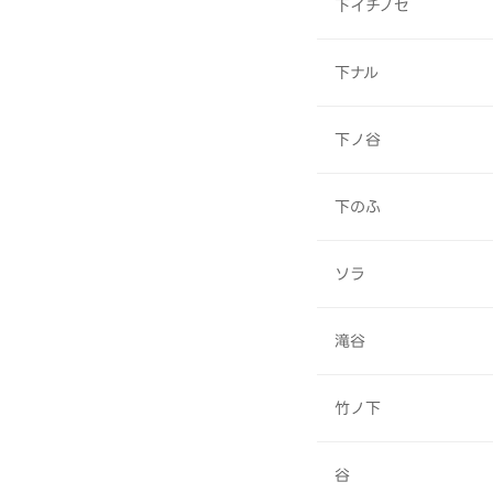
下イチノセ
下ナル
下ノ谷
下のふ
ソラ
滝谷
竹ノ下
谷