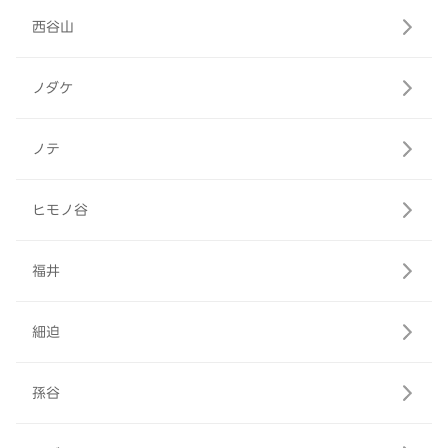
西谷山
ノダケ
ノテ
ヒモノ谷
福井
細迫
孫谷