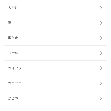
大谷川
岡
奥ケ市
ヲナル
カイシリ
カゴサコ
かじや