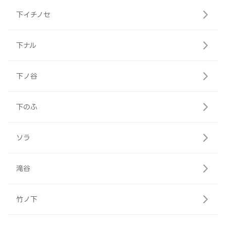
下イチノセ
下ナル
下ノ谷
下のふ
ソラ
滝谷
竹ノ下