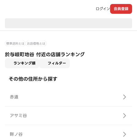
ログイン
会員登録
現在のお届け先：
標準送料とは
お店価格とは
於与岐町地谷 付近の店舗ランキング
適用なし
ランキング順
フィルター
その他の住所から探す
赤道
アサミ谷
畔ノ谷