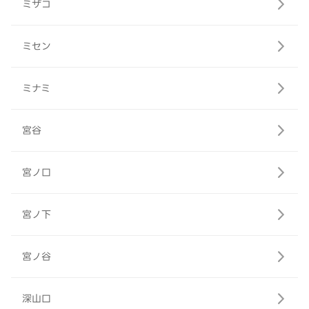
ミザコ
ミセン
ミナミ
宮谷
宮ノ口
宮ノ下
宮ノ谷
深山口