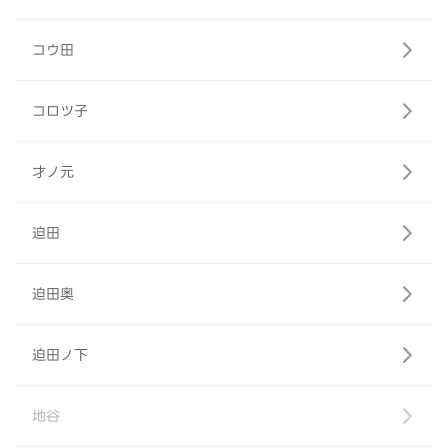
コウ田
コロツ子
才ノ元
迫田
迫田奥
迫田ノ下
地谷