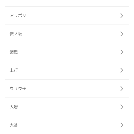
アラボリ
安ノ坂
猪奥
上行
ウリウ子
大岩
大谷