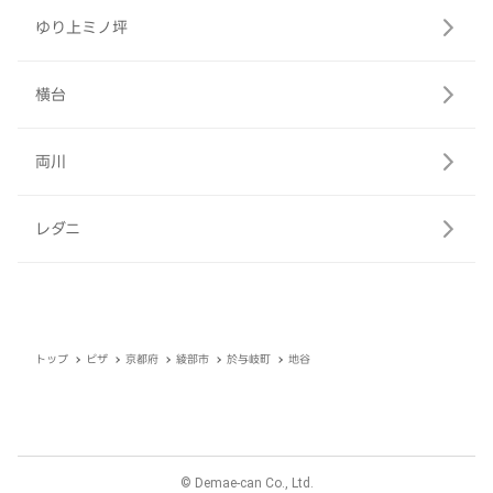
ゆり上ミノ坪
横台
両川
レダニ
トップ
ピザ
京都府
綾部市
於与岐町
地谷
© Demae-can Co., Ltd.