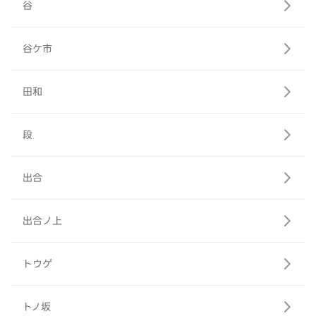
谷
谷ケ市
田和
段
出合
出合ノ上
トウゲ
トノ坂