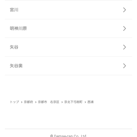
宮川
明神川原
矢谷
矢谷奥
トップ
京都府
京都市 右京区
京北下弓削町
西浦
© Demae-can Co., Ltd.