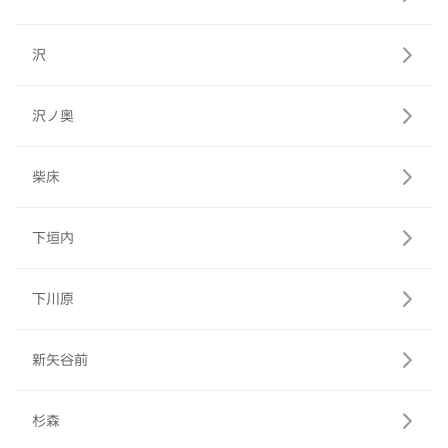
沢
沢ノ奥
柴床
下垣内
下川原
新矢谷前
杉森