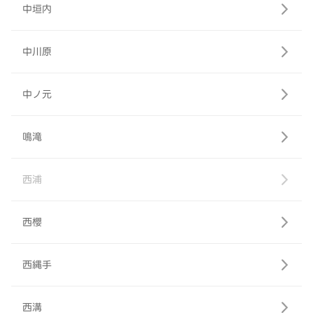
中垣内
中川原
中ノ元
鳴滝
西浦
西櫻
西縄手
西溝