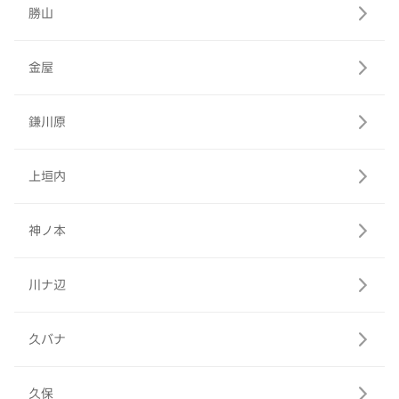
勝山
金屋
鎌川原
上垣内
神ノ本
川ナ辺
久バナ
久保