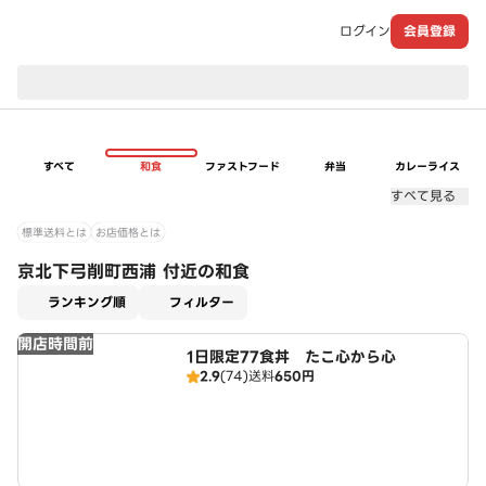
ログイン
会員登録
現在のお届け先：
すべて
和食
ファストフード
弁当
カレーライス
すべて見る
標準送料とは
お店価格とは
京北下弓削町西浦 付近の和食
適用なし
ランキング順
フィルター
開店時間前
1日限定77食丼 たこ心から心
2.9
(74)
送料
650円