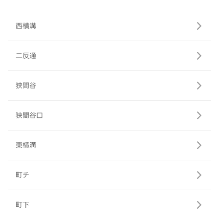
西横溝
二反通
狭間谷
狭間谷口
東横溝
町チ
町下