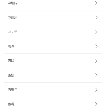
中垣内
中川原
中ノ元
鳴滝
西浦
西櫻
西縄手
西溝