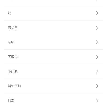
沢
沢ノ奥
柴床
下垣内
下川原
新矢谷前
杉森