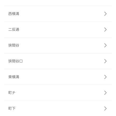
西横溝
二反通
狭間谷
狭間谷口
東横溝
町チ
町下