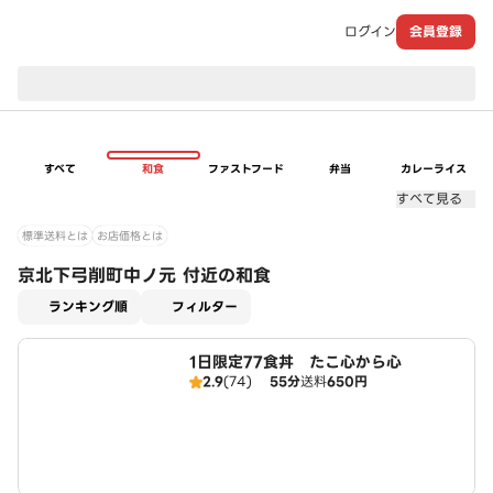
ログイン
会員登録
現在のお届け先：
すべて
和食
ファストフード
弁当
カレーライス
すべて見る
標準送料とは
お店価格とは
京北下弓削町中ノ元 付近の和食
適用なし
ランキング順
フィルター
1日限定77食丼 たこ心から心
2.9
(74)
55分
送料
650円