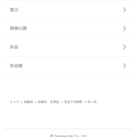
宮川
明神川原
矢谷
矢谷奥
トップ
京都府
京都市 右京区
京北下弓削町
中ノ元
© Demae-can Co., Ltd.