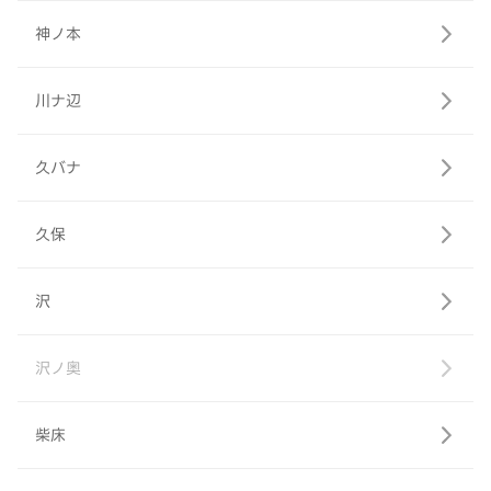
神ノ本
川ナ辺
久バナ
久保
沢
沢ノ奥
柴床