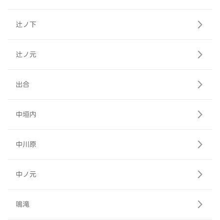
辻ノ下
辻ノ元
出合
中垣内
中川原
中ノ元
鳴滝