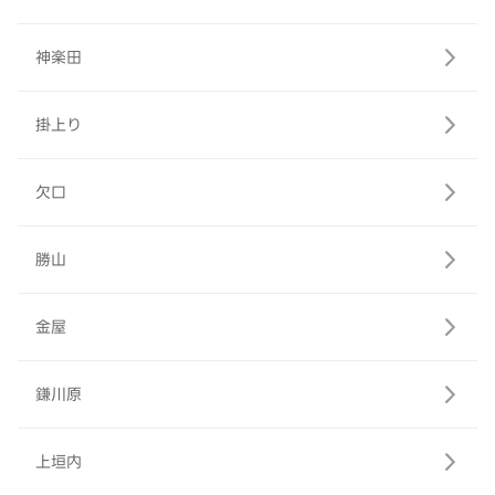
神楽田
掛上り
欠口
勝山
金屋
鎌川原
上垣内