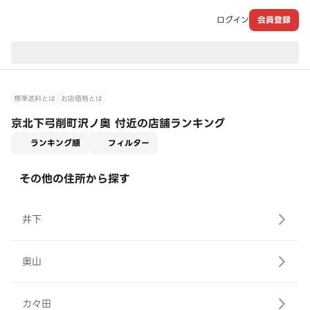
ログイン
会員登録
現在のお届け先：
標準送料とは
お店価格とは
京北下弓削町沢ノ奥 付近の店舗ランキング
適用なし
ランキング順
フィルター
その他の住所から探す
井下
奥山
カ々田