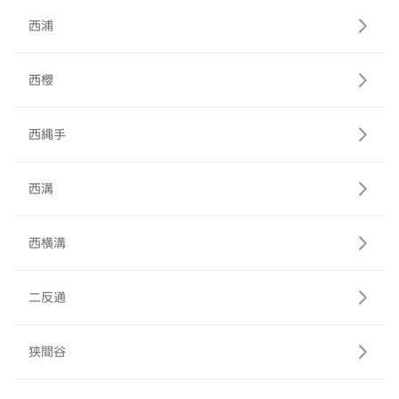
西浦
西櫻
西縄手
西溝
西横溝
二反通
狭間谷