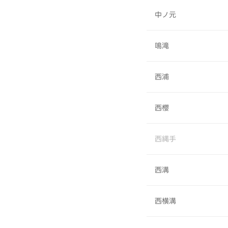
中ノ元
鳴滝
西浦
西櫻
西縄手
西溝
西横溝