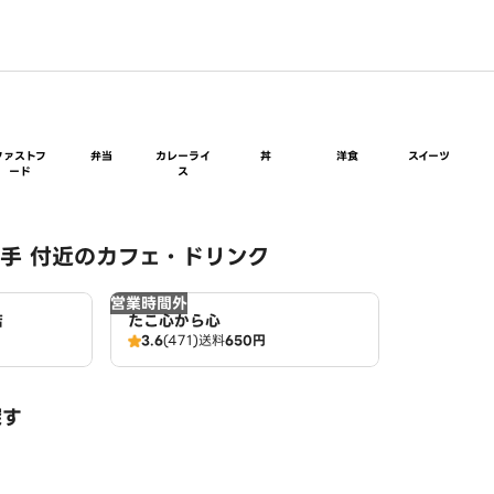
ファストフ
弁当
カレーライ
丼
洋食
スイーツ
ード
ス
手 付近のカフェ・ドリンク
営業時間外
店
たこ心から心
3.6
(471)
送料
650円
探す