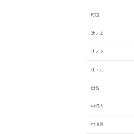
町田
辻ノ上
辻ノ下
辻ノ元
出合
中垣内
中川原