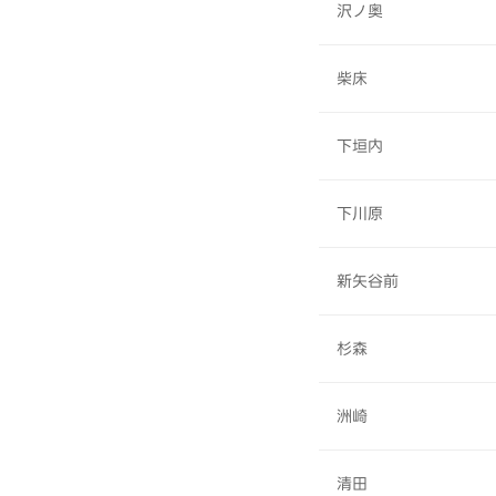
沢ノ奥
柴床
下垣内
下川原
新矢谷前
杉森
洲崎
清田