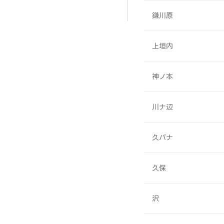
鎌川原
上垣内
神ノ本
川ナ辺
久バナ
久保
沢