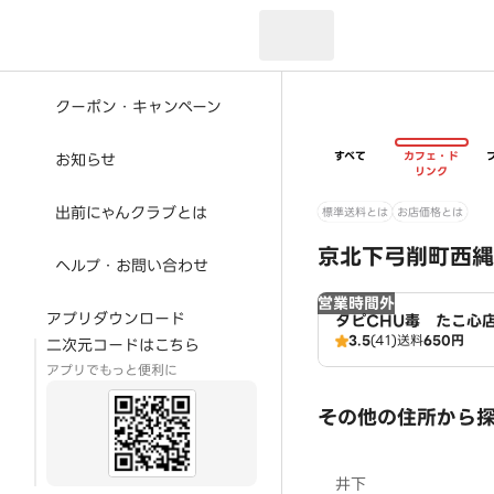
現在のお届け先：
クーポン・キャンペーン
すべて
カフェ・ド
お知らせ
リンク
出前にゃんクラブとは
標準送料とは
お店価格とは
京北下弓削町西縄
ヘルプ・お問い合わせ
営業時間外
アプリダウンロード
タピCHU毒 たこ心
3.5
(41)
送料
650円
二次元コードはこちら
アプリでもっと便利に
その他の住所から
井下