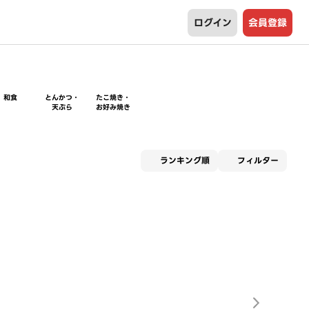
ログイン
会員登録
和食
とんかつ・
たこ焼き・
天ぷら
お好み焼き
適用な
ランキング順
フィルター