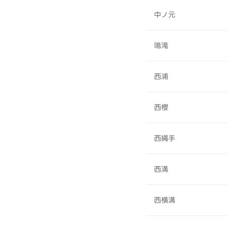
中ノ元
鳴滝
西浦
西櫻
西縄手
西溝
西横溝