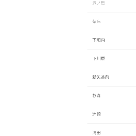
沢ノ奥
柴床
下垣内
下川原
新矢谷前
杉森
洲崎
清田