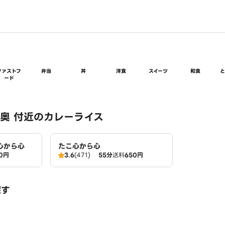
ファストフ
弁当
丼
洋食
スイーツ
和食
ード
奥 付近のカレーライス
心から心
たこ心から心
0円
3.6
(471)
55分
送料
650円
探す