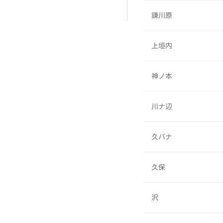
鎌川原
上垣内
神ノ本
川ナ辺
久バナ
久保
沢