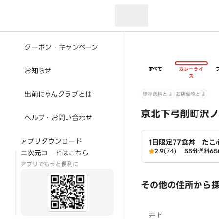
現在のお届け先：
クーポン・キャンペーン
すべて
カレーライ
お知らせ
ス
出前にゃんクラブとは
標準送料とは
お店価格とは
京北下弓削町沢ノ
ヘルプ・お問い合わせ
アプリダウンロード
1日限定77食丼 たこ
2.9
(74)
55分
送料
65
二次元コードはこちら
アプリでもっと便利に
その他の住所から
井下