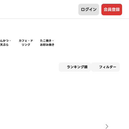
ログイン
会員登録
とんかつ・
カフェ・ド
たこ焼き・
天ぷら
リンク
お好み焼き
適用な
ランキング順
フィルター