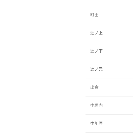
町田
辻ノ上
辻ノ下
辻ノ元
出合
中垣内
中川原