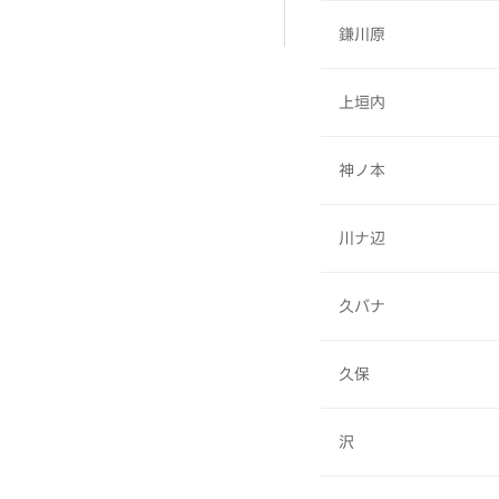
鎌川原
上垣内
神ノ本
川ナ辺
久バナ
久保
沢