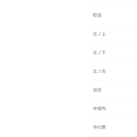
町田
辻ノ上
辻ノ下
辻ノ元
出合
中垣内
中川原