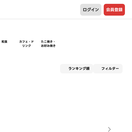
ログイン
会員登録
和食
カフェ・ド
たこ焼き・
リンク
お好み焼き
適用な
ランキング順
フィルター