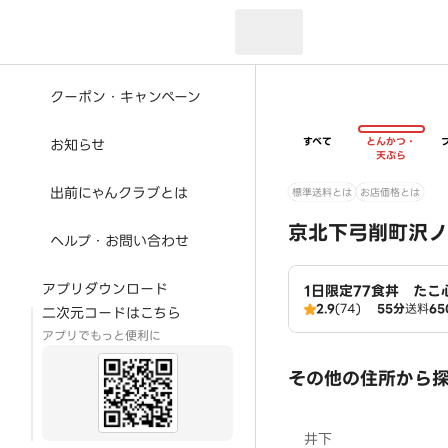
現在のお届け先：
クーポン・キャンペーン
すべて
とんかつ・
お知らせ
天ぷら
出前にゃんクラブとは
標準送料とは
お店価格とは
京北下弓削町沢ノ
ヘルプ・お問い合わせ
アプリダウンロード
1日限定77食丼 たこ
2.9
(74)
55分
送料
65
二次元コードはこちら
アプリでもっと便利に
その他の住所から
井下