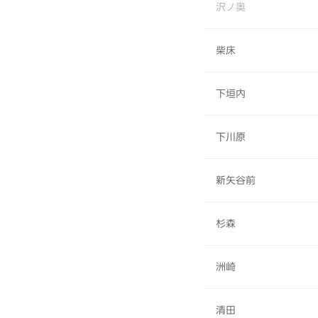
沢ノ奥
柴床
下垣内
下川原
新矢谷前
杉森
洲崎
清田