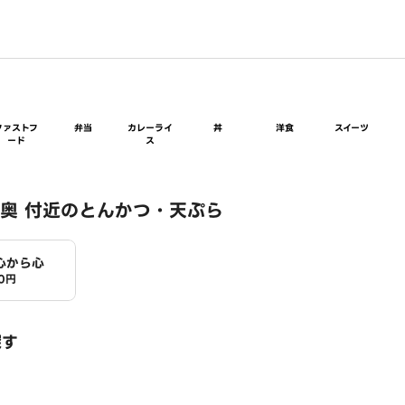
ファストフ
弁当
カレーライ
丼
洋食
スイーツ
ード
ス
奥 付近のとんかつ・天ぷら
心から心
0円
探す