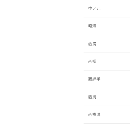
中ノ元
鳴滝
西浦
西櫻
西縄手
西溝
西横溝