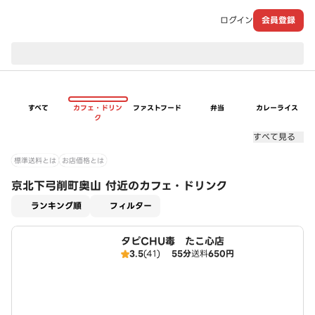
ログイン
会員登録
現在のお届け先：
すべて
カフェ・ドリン
ファストフード
弁当
カレーライス
ク
すべて見る
標準送料とは
お店価格とは
京北下弓削町奥山 付近のカフェ・ドリンク
適用なし
ランキング順
フィルター
タピCHU毒 たこ心店
3.5
(41)
55分
送料
650円