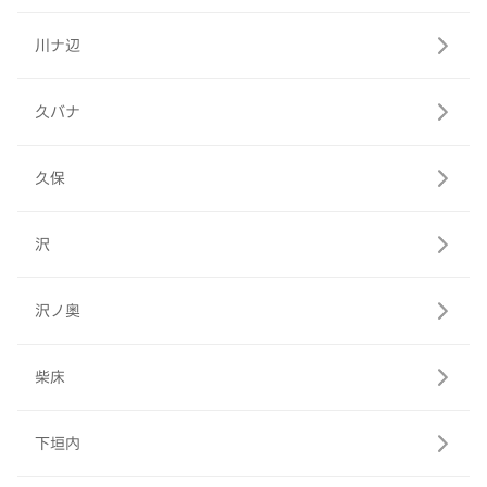
川ナ辺
久バナ
久保
沢
沢ノ奥
柴床
下垣内