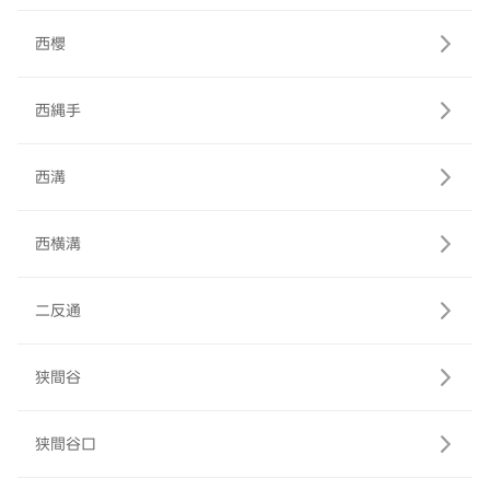
西櫻
西縄手
西溝
西横溝
二反通
狭間谷
狭間谷口