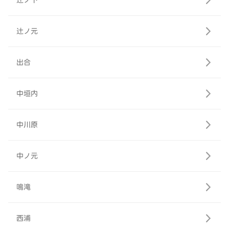
辻ノ下
辻ノ元
出合
中垣内
中川原
中ノ元
鳴滝
西浦