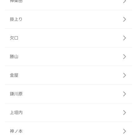
神楽田
掛上り
欠口
勝山
金屋
鎌川原
上垣内
神ノ本