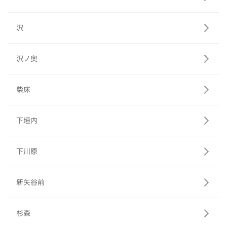
沢
沢ノ奥
柴床
下垣内
下川原
新矢谷前
杉森