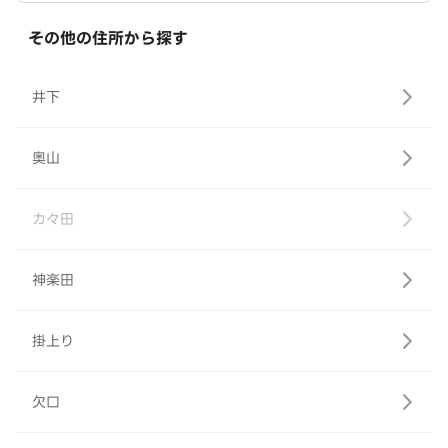
その他の住所から探す
井下
奥山
カ々田
神楽田
掛上り
欠口