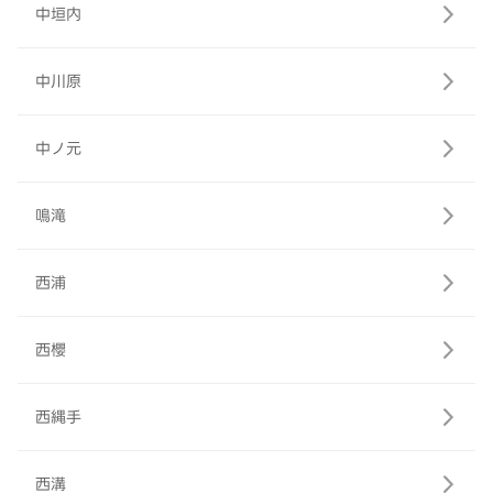
中垣内
中川原
中ノ元
鳴滝
西浦
西櫻
西縄手
西溝