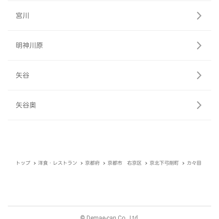
宮川
明神川原
矢谷
矢谷奥
トップ
洋食・レストラン
京都府
京都市 右京区
京北下弓削町
カ々田
© Demae-can Co., Ltd.