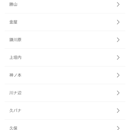
勝山
金屋
鎌川原
上垣内
神ノ本
川ナ辺
久バナ
久保