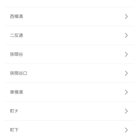
西横溝
二反通
狭間谷
狭間谷口
東横溝
町チ
町下