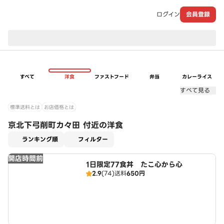
ログイン
会員登録
現在のお届け先：
すべて
洋食
ファストフード
弁当
カレーライス
すべて見る
標準送料とは
お店価格とは
京北下弓削町カ々田 付近の洋食
適用なし
ランキング順
フィルター
開店時間前
1日限定77食丼 たこ心から心
2.9
(74)
送料
650円