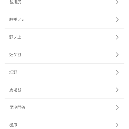
谷川尻
殿橋ノ元
野ノ上
畑ケ谷
畑野
馬場谷
昆沙門谷
樋爪