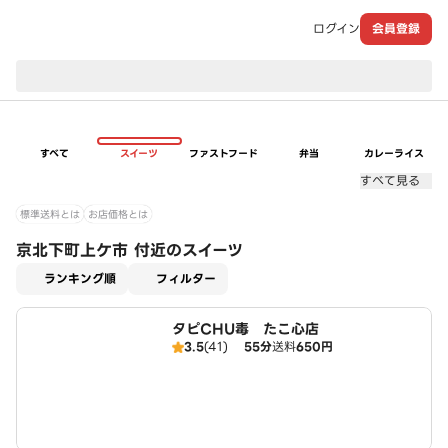
ログイン
会員登録
現在のお届け先：
すべて
スイーツ
ファストフード
弁当
カレーライス
すべて見る
標準送料とは
お店価格とは
京北下町上ケ市 付近のスイーツ
適用なし
ランキング順
フィルター
タピCHU毒 たこ心店
3.5
(41)
55分
送料
650円