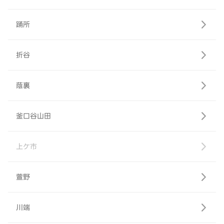
踊所
折谷
蔭裏
釜口谷山田
上ケ市
萱野
川端