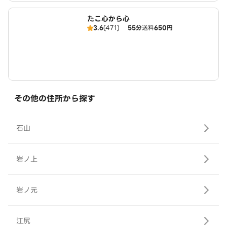
たこ心から心
3.6
(471)
55分
送料
650円
その他の住所から探す
石山
岩ノ上
岩ノ元
江尻