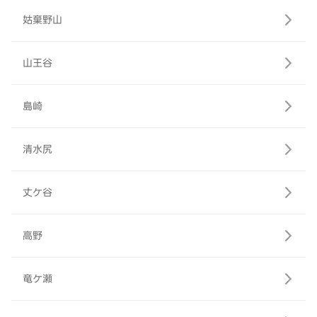
姑棄野山
山王谷
島崎
清水尻
丈ケ谷
高野
竜ケ瀬