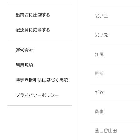
出前館に出店する
岩ノ上
配達員に応募する
岩ノ元
運営会社
江尻
利用規約
踊所
特定商取引法に基づく表記
折谷
プライバシーポリシー
蔭裏
釜口谷山田