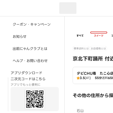
現在のお届け先：
クーポン・キャンペーン
すべて
スイーツ
お知らせ
出前にゃんクラブとは
標準送料とは
お店価格とは
京北下町踊所 付
ヘルプ・お問い合わせ
アプリダウンロード
タピCHU毒 たこ心
3.5
(41)
55分
送料
65
二次元コードはこちら
アプリでもっと便利に
その他の住所から
石山