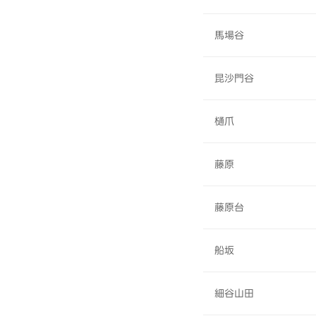
馬場谷
昆沙門谷
樋爪
藤原
藤原台
船坂
細谷山田