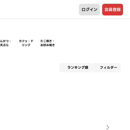
ログイン
会員登録
とんかつ・
カフェ・ド
たこ焼き・
天ぷら
リンク
お好み焼き
適用な
ランキング順
フィルター