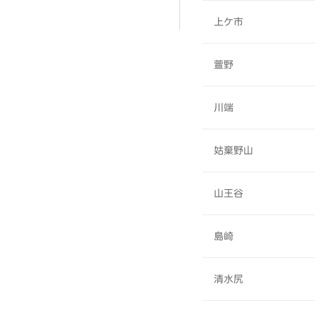
上ケ市
萱野
川端
姑棄野山
山王谷
島崎
清水尻