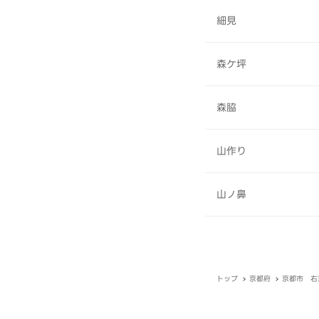
細見
森ケ坪
森脇
山作り
山ノ鼻
トップ
京都府
京都市 右