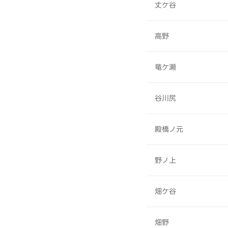
丈ケ谷
高野
竜ケ瀬
谷川尻
殿橋ノ元
野ノ上
畑ケ谷
畑野