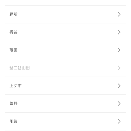
踊所
折谷
蔭裏
釜口谷山田
上ケ市
萱野
川端