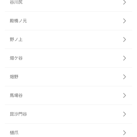
谷川尻
殿橋ノ元
野ノ上
畑ケ谷
畑野
馬場谷
昆沙門谷
樋爪