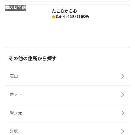
開店時間前
たこ心から心
3.6
(471)
送料
650円
その他の住所から探す
石山
岩ノ上
岩ノ元
江尻