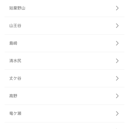
姑棄野山
山王谷
島崎
清水尻
丈ケ谷
高野
竜ケ瀬