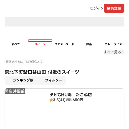
ログイン
会員登録
現在のお届け先：
すべて
スイーツ
ファストフード
弁当
カレーライス
すべて見る
標準送料とは
お店価格とは
京北下町釜口谷山田 付近のスイーツ
適用なし
ランキング順
フィルター
開店時間前
タピCHU毒 たこ心店
3.5
(41)
送料
650円