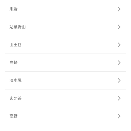
川端
姑棄野山
山王谷
島崎
清水尻
丈ケ谷
高野