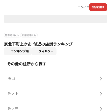
ログイン
会員登録
現在のお届け先：
標準送料とは
お店価格とは
京北下町上ケ市 付近の店舗ランキング
適用なし
ランキング順
フィルター
その他の住所から探す
石山
岩ノ上
岩ノ元