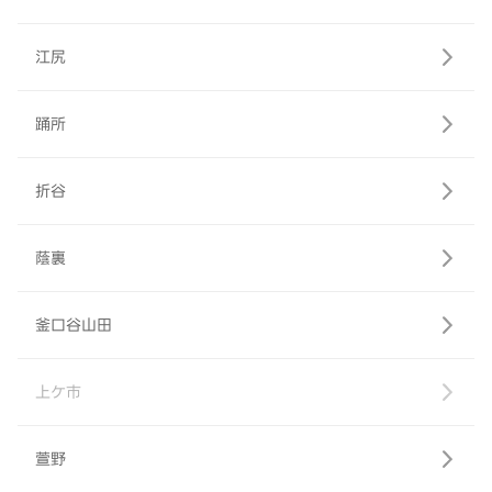
江尻
踊所
折谷
蔭裏
釜口谷山田
上ケ市
萱野