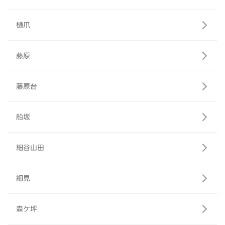
樋爪
藤原
藤原台
船坂
細谷山田
細見
森ケ坪