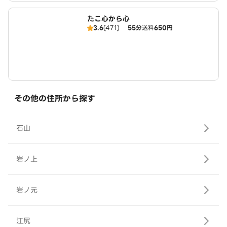
たこ心から心
3.6
(471)
55分
送料
650円
その他の住所から探す
石山
岩ノ上
岩ノ元
江尻