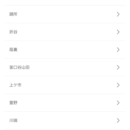
踊所
折谷
蔭裏
釜口谷山田
上ケ市
萱野
川端