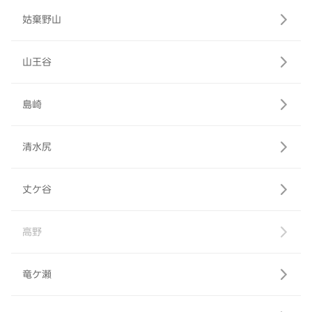
姑棄野山
山王谷
島崎
清水尻
丈ケ谷
高野
竜ケ瀬