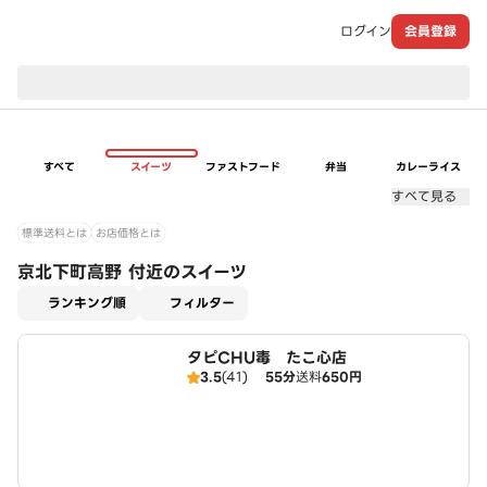
ログイン
会員登録
現在のお届け先：
すべて
スイーツ
ファストフード
弁当
カレーライス
すべて見る
標準送料とは
お店価格とは
京北下町高野 付近のスイーツ
適用なし
ランキング順
フィルター
タピCHU毒 たこ心店
3.5
(41)
55分
送料
650円