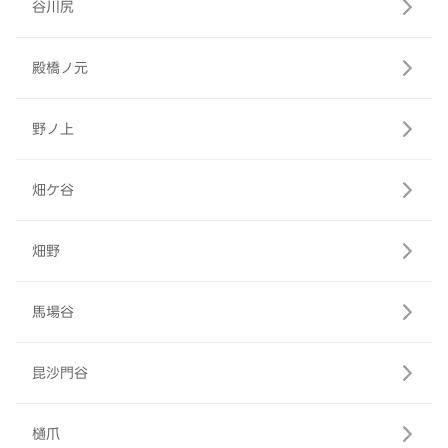
谷川尻
殿橋ノ元
野ノ上
畑ケ谷
畑野
馬場谷
昆沙門谷
樋爪