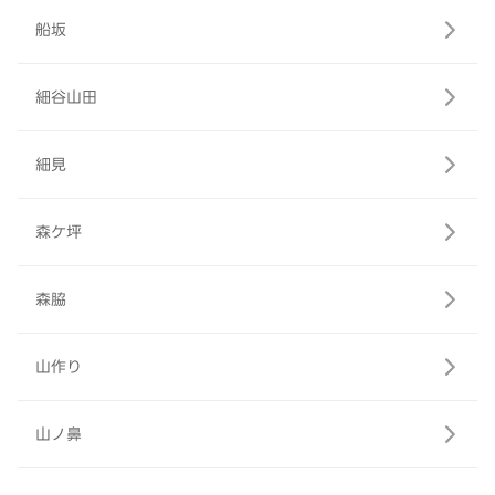
船坂
細谷山田
細見
森ケ坪
森脇
山作り
山ノ鼻