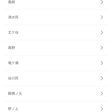
島崎
清水尻
丈ケ谷
高野
竜ケ瀬
谷川尻
殿橋ノ元
野ノ上