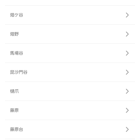
畑ケ谷
畑野
馬場谷
昆沙門谷
樋爪
藤原
藤原台