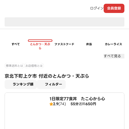
ログイン
会員登録
現在のお届け先：
すべて
とんかつ・天ぷ
ファストフード
弁当
カレーライス
ら
すべて見る
標準送料とは
お店価格とは
京北下町上ケ市 付近のとんかつ・天ぷら
適用なし
ランキング順
フィルター
1日限定77食丼 たこ心から心
2.9
(74)
55分
送料
650円