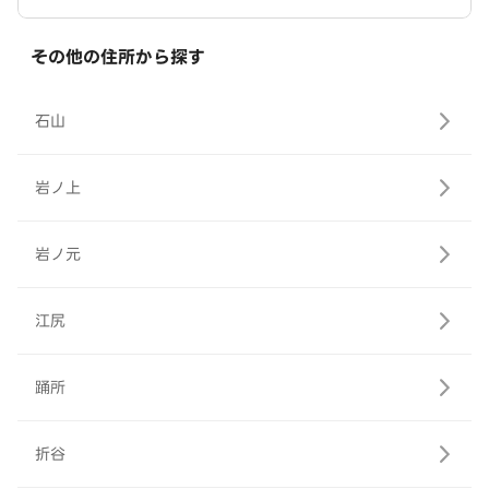
その他の住所から探す
石山
岩ノ上
岩ノ元
江尻
踊所
折谷