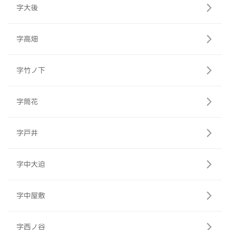
字大後
字高畑
字竹ノ下
字筒花
字戸井
字中大迫
字中屋敷
字西ノ谷