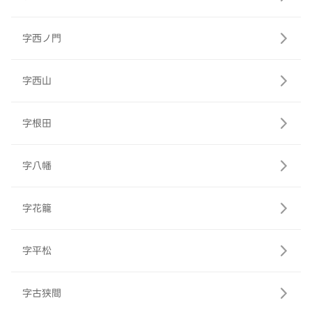
字西ノ門
字西山
字根田
字八幡
字花籠
字平松
字古狭間