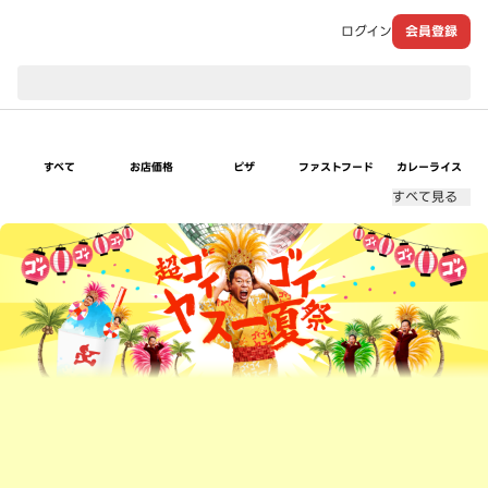
ログイン
会員登録
現在のお届け先：
すべて
お店価格
ピザ
ファストフード
カレーライス
すべて見る
超ゴイゴイヤスー夏祭