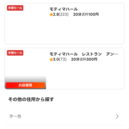
半額セール
モティマハール
2.8
(223)
20分
送料
100円
半額セール
モティマハール レストラン アンド
3.0
(73)
20分
送料
300円
バー
お店価格
その他の住所から探す
字一色