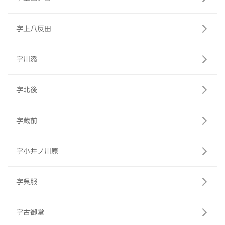
字上八反田
字川添
字北後
字蔵前
字小井ノ川原
字呉服
字古御堂