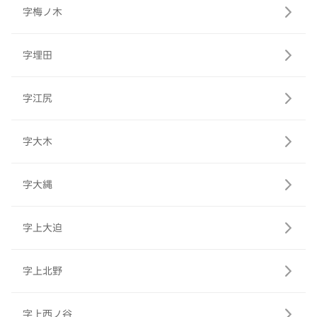
字梅ノ木
字埋田
字江尻
字大木
字大縄
字上大迫
字上北野
字上西ノ谷