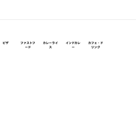
ピザ
ファストフ
カレーライ
インドカレ
カフェ・ド
ード
ス
ー
リンク