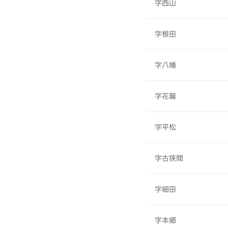
字西山
字根田
字八幡
字花籠
字平松
字古狭間
字細田
字本郷