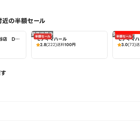
付近の半額セール
営業時間外
営業時間外
半額セール
半額セール
谷店 Do
モティマハール
モティマハ
2.8
(222)
送料
100円
3.0
(73)
送
ンドバー
探す