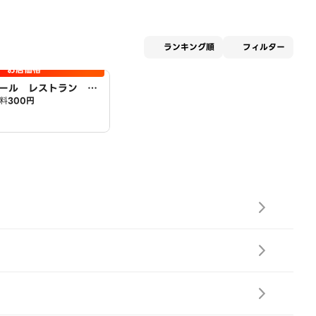
適用な
ランキング順
フィルター
お店価格
ール レストラン ア
料
300円