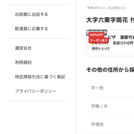
標準送料とは
お店価格とは
出前館に出店する
大字六栗字筒花 
配達員に応募する
営業時間外
50%OFF
ドミノ・ピザ 蒲郡竹
クーポンあり
mino's
4.1
(84)
名店
送料
0円
運営会社
新作シェイク
利用規約
その他の住所から
特定商取引法に基づく表記
字一色
プライバシーポリシー
字梅ノ木
字埋田