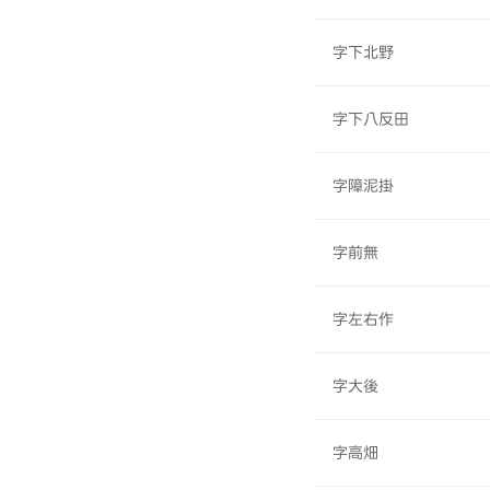
字下北野
字下八反田
字障泥掛
字前無
字左右作
字大後
字高畑