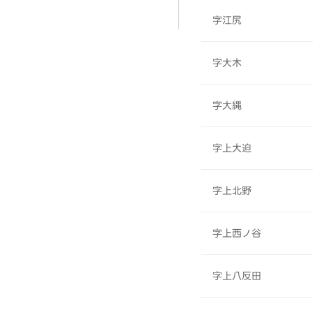
字江尻
字大木
字大縄
字上大迫
字上北野
字上西ノ谷
字上八反田