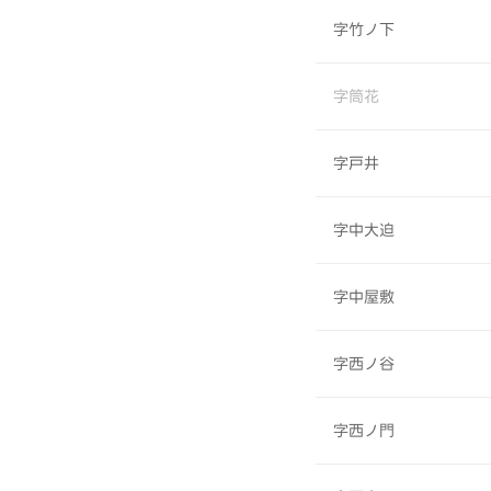
字竹ノ下
字筒花
字戸井
字中大迫
字中屋敷
字西ノ谷
字西ノ門