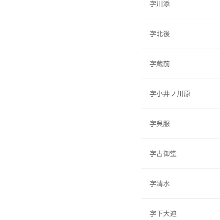
字川添
字北後
字蔵前
字小井ノ川原
字呉服
字古御堂
字清水
字下大迫