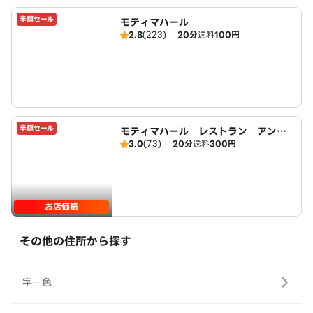
半額セール
モティマハール
2.8
(223)
20分
送料
100円
半額セール
モティマハール レストラン アンド
3.0
(73)
20分
送料
300円
バー
お店価格
その他の住所から探す
字一色