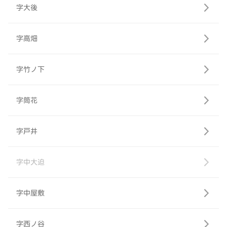
字大後
字高畑
字竹ノ下
字筒花
字戸井
字中大迫
字中屋敷
字西ノ谷