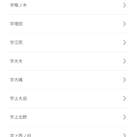
字梅ノ木
字埋田
字江尻
字大木
字大縄
字上大迫
字上北野
字上西ノ谷