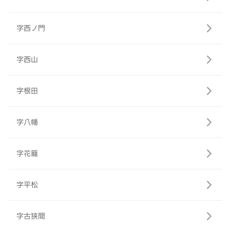
字西ノ門
字西山
字根田
字八幡
字花籠
字平松
字古狭間