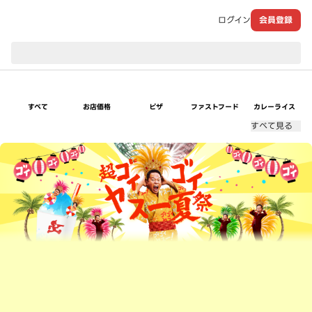
ログイン
会員登録
現在のお届け先：
すべて
お店価格
ピザ
ファストフード
カレーライス
すべて見る
超ゴイゴイヤスー夏祭