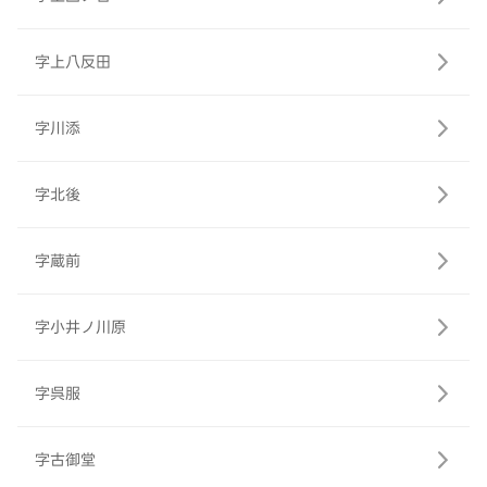
字上八反田
字川添
字北後
字蔵前
字小井ノ川原
字呉服
字古御堂