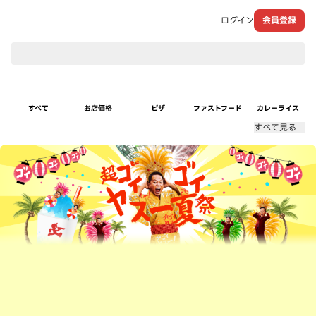
ログイン
会員登録
現在のお届け先：
すべて
お店価格
ピザ
ファストフード
カレーライス
すべて見る
超ゴイゴイヤスー夏祭