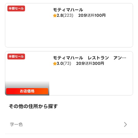
半額セール
モティマハール
2.8
(223)
20分
送料
100円
半額セール
モティマハール レストラン アンド
3.0
(73)
20分
送料
300円
バー
お店価格
その他の住所から探す
字一色