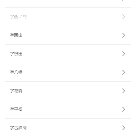
字西ノ門
字西山
字根田
字八幡
字花籠
字平松
字古狭間