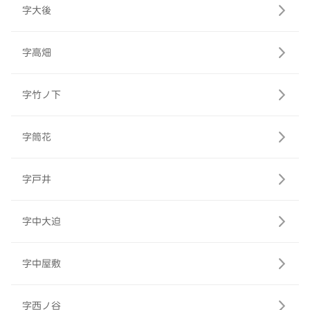
字大後
字高畑
字竹ノ下
字筒花
字戸井
字中大迫
字中屋敷
字西ノ谷