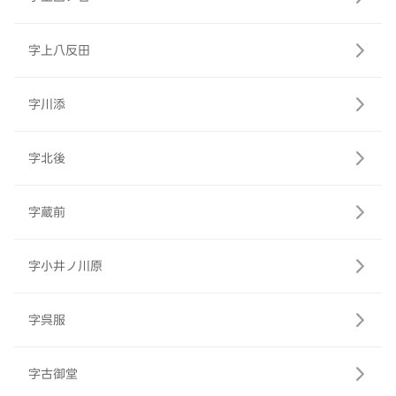
字上八反田
字川添
字北後
字蔵前
字小井ノ川原
字呉服
字古御堂