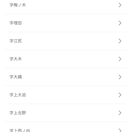
字梅ノ木
字埋田
字江尻
字大木
字大縄
字上大迫
字上北野
字上西ノ谷