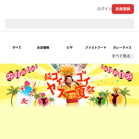
ログイン
会員登録
現在のお届け先：
すべて
お店価格
ピザ
ファストフード
カレーライス
すべて見る
超ゴイゴイヤスー夏祭