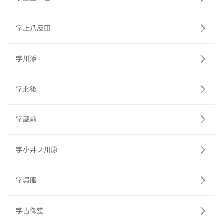
字上八反田
字川添
字北後
字蔵前
字小井ノ川原
字呉服
字古御堂