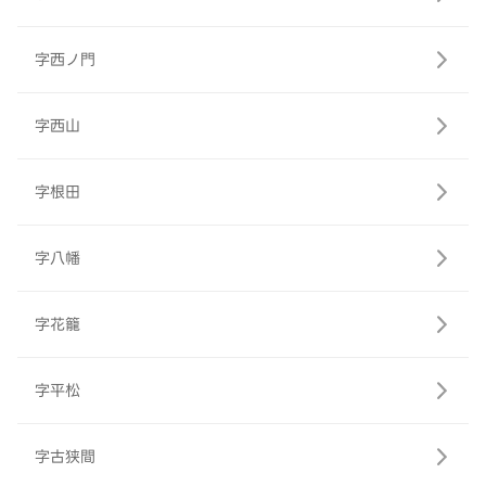
字西ノ門
字西山
字根田
字八幡
字花籠
字平松
字古狭間