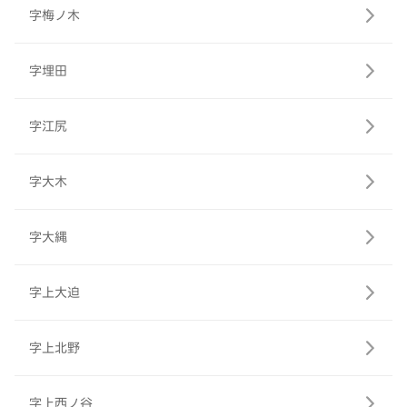
字梅ノ木
字埋田
字江尻
字大木
字大縄
字上大迫
字上北野
字上西ノ谷