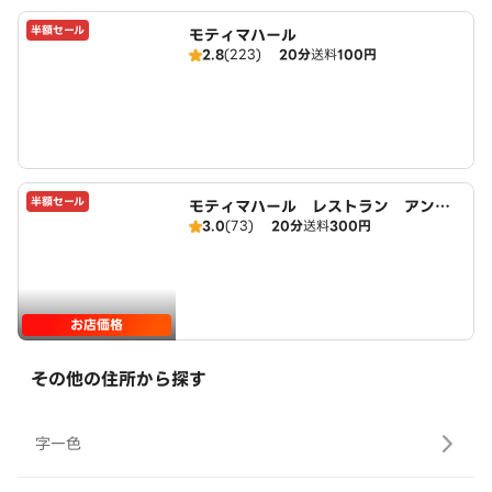
半額セール
モティマハール
2.8
(223)
20分
送料
100円
半額セール
モティマハール レストラン アンド
3.0
(73)
20分
送料
300円
バー
お店価格
その他の住所から探す
字一色