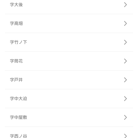
字大後
字高畑
字竹ノ下
字筒花
字戸井
字中大迫
字中屋敷
字西ノ谷