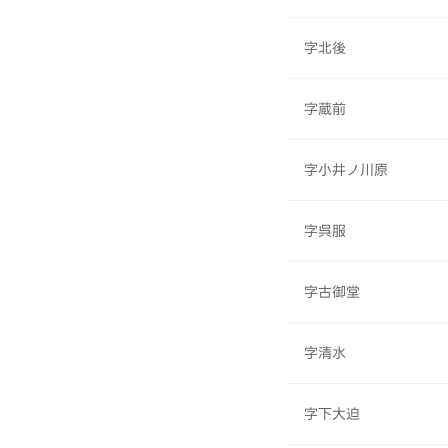
字北後
字蔵前
字小井ノ川原
字呉服
字古御堂
字清水
字下大迫