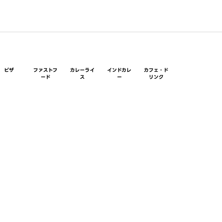
ピザ
ファストフ
カレーライ
インドカレ
カフェ・ド
ード
ス
ー
リンク