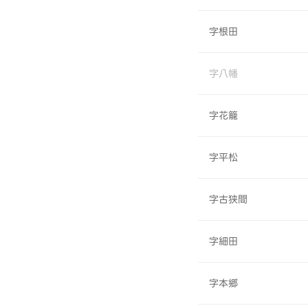
字根田
字八幡
字花籠
字平松
字古狭間
字細田
字本郷