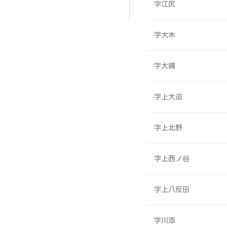
字江尻
字大木
字大縄
字上大迫
字上北野
字上西ノ谷
字上八反田
字川添