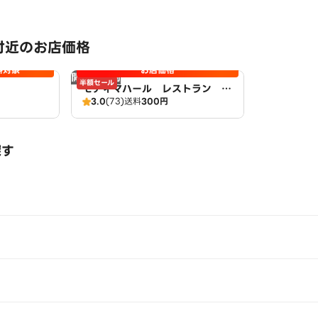
付近のお店価格
料対象
お店価格
開店時間前
半額セール
モティマハール レストラン ア
3.0
(73)
送料
300円
ンドバー
探す