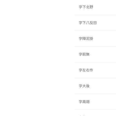
字下北野
字下八反田
字障泥掛
字前無
字左右作
字大後
字高畑