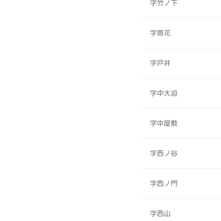
字竹ノ下
字筒花
字戸井
字中大迫
字中屋敷
字西ノ谷
字西ノ門
字西山