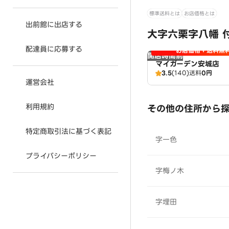
標準送料とは
お店価格とは
出前館に出店する
大字六栗字八幡 
配達員に応募する
お店価格＋送料無
開店時間前
マイガーデン安城店
3.5
(140)
送料
0円
運営会社
利用規約
その他の住所から
特定商取引法に基づく表記
字一色
プライバシーポリシー
字梅ノ木
字埋田