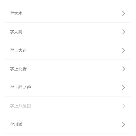
字大木
字大縄
字上大迫
字上北野
字上西ノ谷
字上八反田
字川添