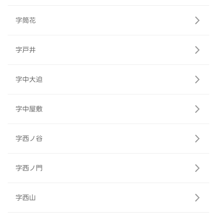
字筒花
字戸井
字中大迫
字中屋敷
字西ノ谷
字西ノ門
字西山