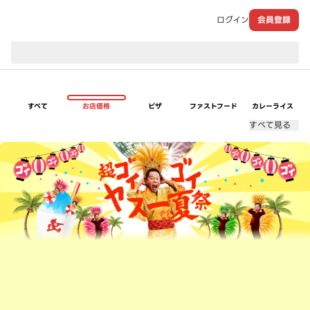
ログイン
会員登録
現在のお届け先：
すべて
お店価格
ピザ
ファストフード
カレーライス
すべて見る
超ゴイゴイヤスー夏祭