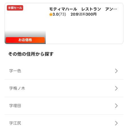
半額セール
モティマハール レストラン アンド
3.0
(73)
20分
送料
300円
バー
お店価格
その他の住所から探す
字一色
字梅ノ木
字埋田
字江尻