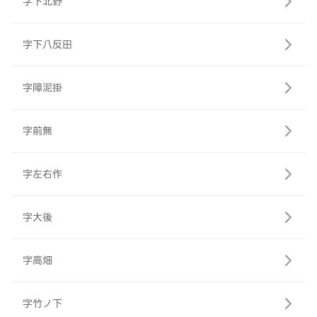
字下北野
字下八反田
字障泥掛
字前無
字左右作
字大後
字高畑
字竹ノ下