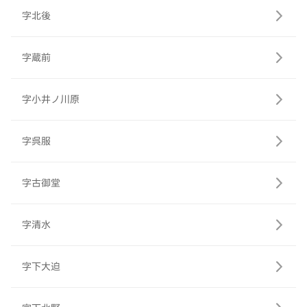
字北後
字蔵前
字小井ノ川原
字呉服
字古御堂
字清水
字下大迫