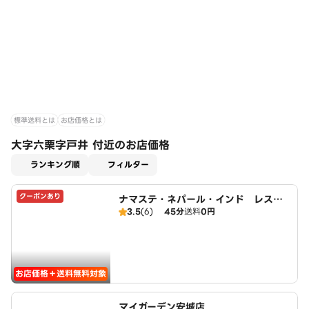
標準送料とは
お店価格とは
大字六栗字戸井 付近のお店価格
適用なし
ランキング順
フィルター
クーポンあり
ナマステ・ネパール・インド レスト
3.5
(6)
45分
送料
0円
ラン
お店価格＋送料無料対象
マイガーデン安城店