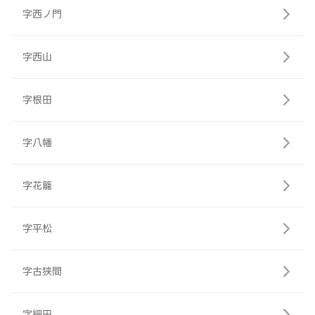
字西ノ門
字西山
字根田
字八幡
字花籠
字平松
字古狭間
字細田