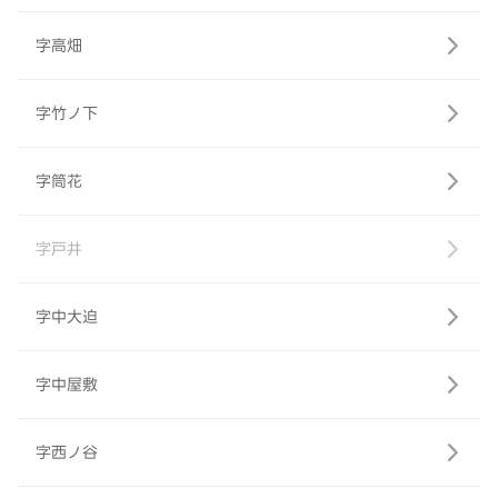
字高畑
字竹ノ下
字筒花
字戸井
字中大迫
字中屋敷
字西ノ谷