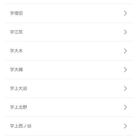
字埋田
字江尻
字大木
字大縄
字上大迫
字上北野
字上西ノ谷