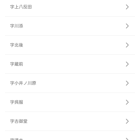
字上八反田
字川添
字北後
字蔵前
字小井ノ川原
字呉服
字古御堂