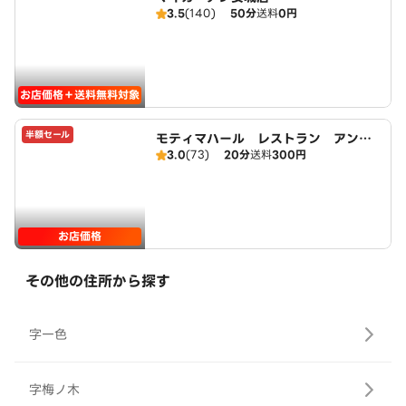
3.5
(140)
50分
送料
0円
お店価格＋送料無料対象
半額セール
モティマハール レストラン アンド
3.0
(73)
20分
送料
300円
バー
お店価格
その他の住所から探す
字一色
字梅ノ木