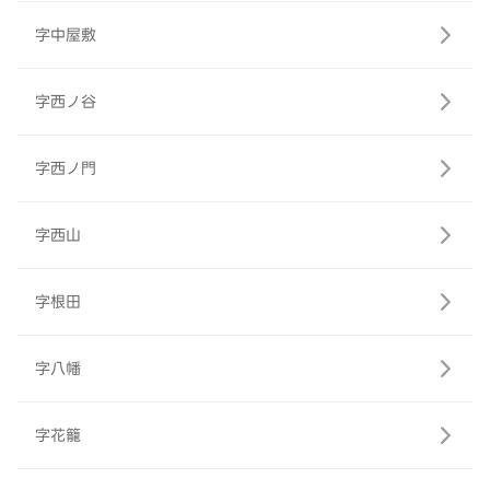
字中屋敷
字西ノ谷
字西ノ門
字西山
字根田
字八幡
字花籠