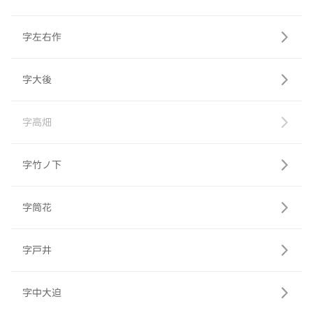
字左右作
字大後
字高畑
字竹ノ下
字筒花
字戸井
字中大迫