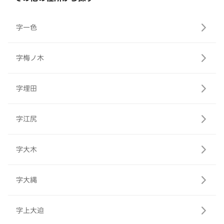
字一色
字梅ノ木
字埋田
字江尻
字大木
字大縄
字上大迫