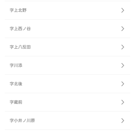
字上北野
字上西ノ谷
字上八反田
字川添
字北後
字蔵前
字小井ノ川原