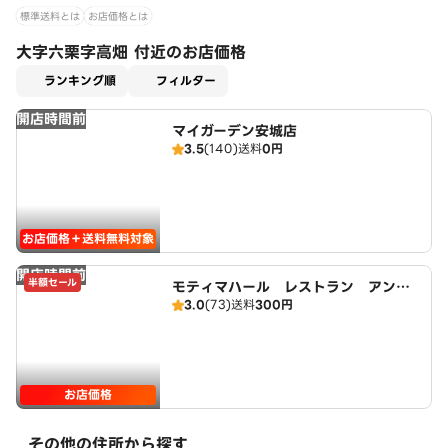
標準送料とは
お店価格とは
大字六栗字高畑 付近のお店価格
適用なし
ランキング順
フィルター
開店時間前
マイガーデン安城店
3.5
(140)
送料
0円
お店価格＋送料無料対象
開店時間前
半額セール
モティマハール レストラン アンド
3.0
(73)
送料
300円
バー
お店価格
その他の住所から探す