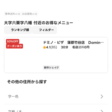
標準送料とは
お店価格とは
大字六栗字八幡 付近のお得なメニュー
適用なし
ランキング順
フィルター
50%OFF
ドミノ・ピザ 蒲郡竹谷店 Domin
クーポンあり
o's
4.1
(85)
30分
名店
送料
0円
新作シェイク
その他の住所から探す
字一色
字梅ノ木