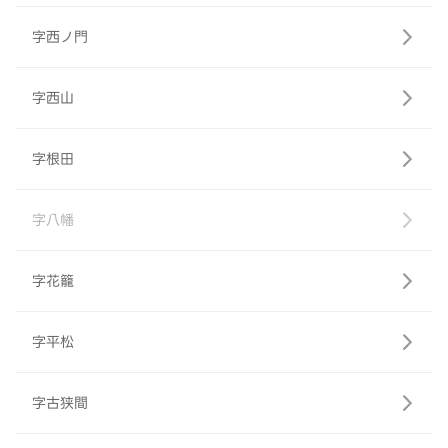
字西ノ門
字西山
字根田
字八幡
字花籠
字平松
字古狭間