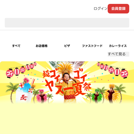
ログイン
会員登録
現在のお届け先：
すべて
お店価格
ピザ
ファストフード
カレーライス
すべて見る
超ゴイゴイヤスー夏祭