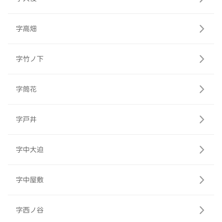
字高畑
字竹ノ下
字筒花
字戸井
字中大迫
字中屋敷
字西ノ谷