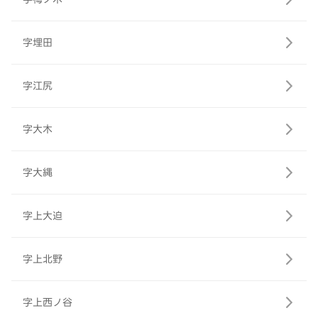
字埋田
字江尻
字大木
字大縄
字上大迫
字上北野
字上西ノ谷