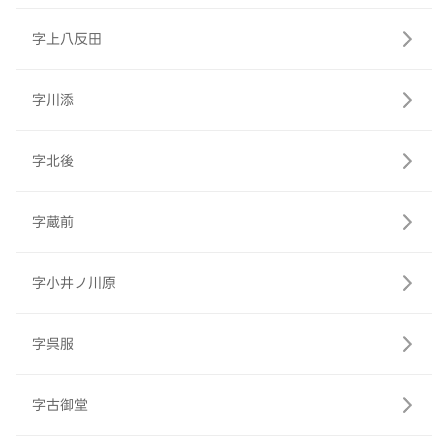
字上八反田
字川添
字北後
字蔵前
字小井ノ川原
字呉服
字古御堂