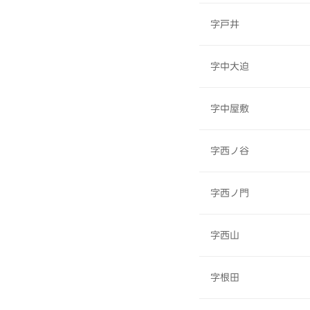
字戸井
字中大迫
字中屋敷
字西ノ谷
字西ノ門
字西山
字根田