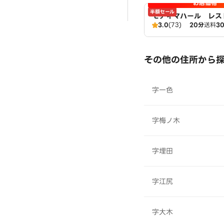
お店価格
半額セール
モティマハール レス
3.0
(73)
20分
送料
3
ンドバー
その他の住所から
字一色
字梅ノ木
字埋田
字江尻
字大木