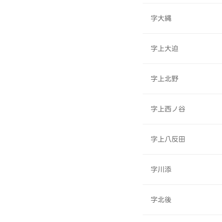
字大縄
字上大迫
字上北野
字上西ノ谷
字上八反田
字川添
字北後