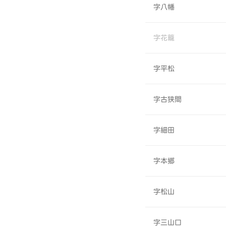
字八幡
字花籠
字平松
字古狭間
字細田
字本郷
字松山
字三山口