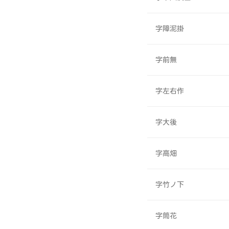
字障泥掛
字前無
字左右作
字大後
字高畑
字竹ノ下
字筒花