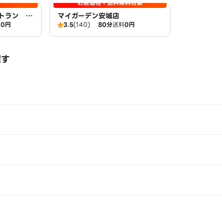
お店価格＋送料無料対象
トラン ア
マイガーデン安城店
00円
3.5
(140)
80分
送料
0円
探す