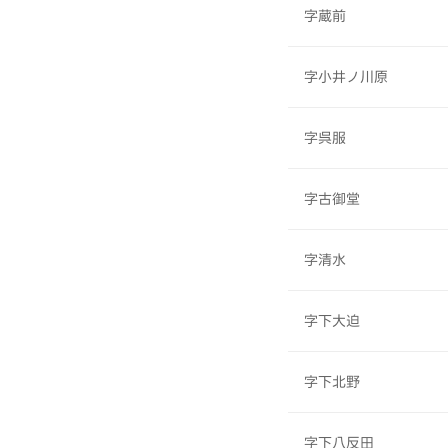
字蔵前
字小井ノ川原
字呉服
字古御堂
字清水
字下大迫
字下北野
字下八反田