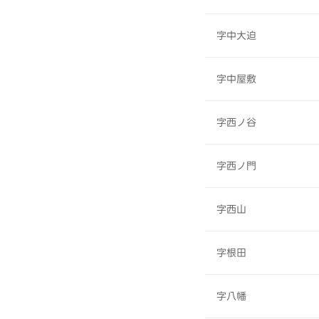
字中大迫
字中屋敷
字西ノ谷
字西ノ門
字西山
字根田
字八幡