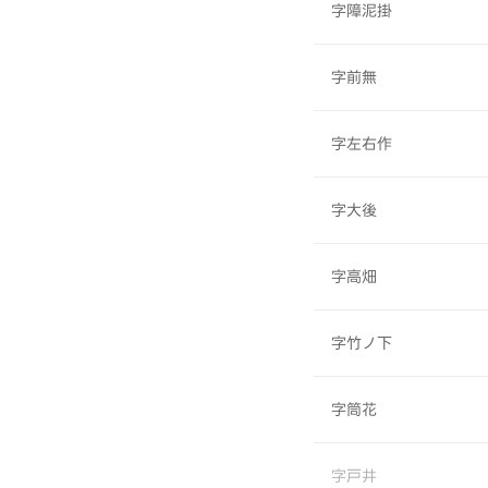
字障泥掛
字前無
字左右作
字大後
字高畑
字竹ノ下
字筒花
字戸井