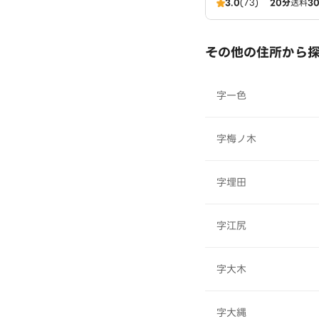
3.0
(73)
20分
送料
3
ンドバー
その他の住所から
字一色
字梅ノ木
字埋田
字江尻
字大木
字大縄