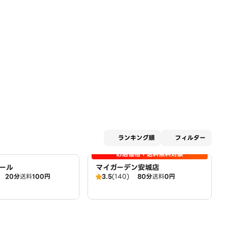
適用な
ランキング順
フィルター
お店価格＋送料無料対象
ール
マイガーデン安城店
20分
送料
100円
3.5
(140)
80分
送料
0円