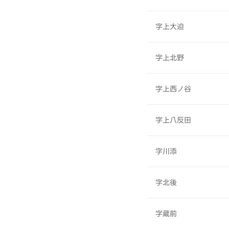
字上大迫
字上北野
字上西ノ谷
字上八反田
字川添
字北後
字蔵前