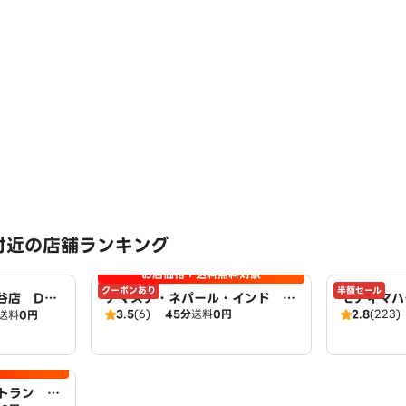
付近の店舗ランキング
お店価格＋送料無料対象
クーポンあり
半額セール
谷店 Do
ナマステ・ネパール・インド レ
モティマハ
3.5
(6)
45分
送料
0円
2.8
(223)
送料
0円
ストラン
トラン ア