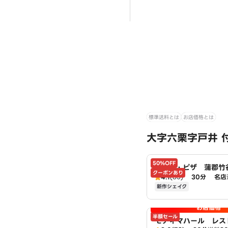
標準送料とは
お店価格とは
大字六栗字戸井 
50%OFF
ドミノ・ピザ 蒲郡竹
クーポンあり
mino's
4.1
(85)
30分
名店
新作シェイク
お店価格
半額セール
モティマハール レス