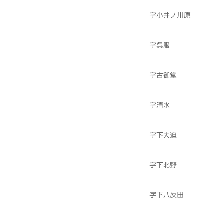
字小井ノ川原
字呉服
字古御堂
字清水
字下大迫
字下北野
字下八反田