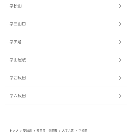
字松山
字三山口
字矢倉
字山屋敷
字四反田
字六反田
トップ
愛知県
額田郡 幸田町
大字六栗
字根田