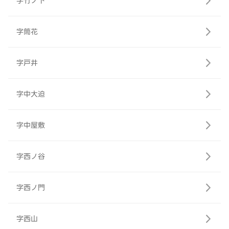
字竹ノ下
字筒花
字戸井
字中大迫
字中屋敷
字西ノ谷
字西ノ門
字西山