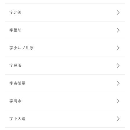
字北後
字蔵前
字小井ノ川原
字呉服
字古御堂
字清水
字下大迫