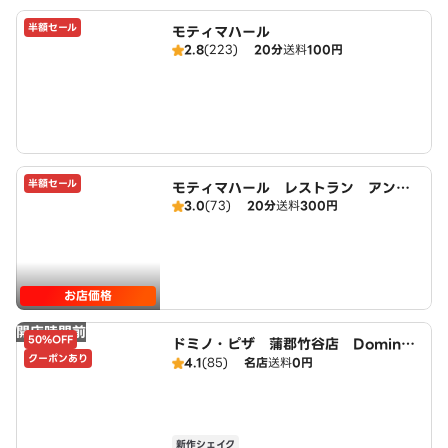
半額セール
モティマハール
2.8
(223)
20分
送料
100円
半額セール
モティマハール レストラン アンド
3.0
(73)
20分
送料
300円
バー
お店価格
開店時間前
50%OFF
ドミノ・ピザ 蒲郡竹谷店 Domin
クーポンあり
o's
4.1
(85)
名店
送料
0円
新作シェイク