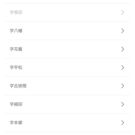
字根田
字八幡
字花籠
字平松
字古狭間
字細田
字本郷