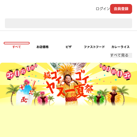
ログイン
会員登録
現在のお届け先：
すべて
お店価格
ピザ
ファストフード
カレーライス
すべて見る
超ゴイゴイヤスー夏祭