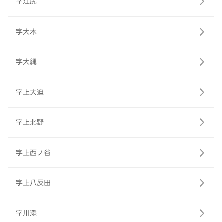
字江尻
字大木
字大縄
字上大迫
字上北野
字上西ノ谷
字上八反田
字川添