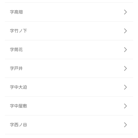
字高畑
字竹ノ下
字筒花
字戸井
字中大迫
字中屋敷
字西ノ谷