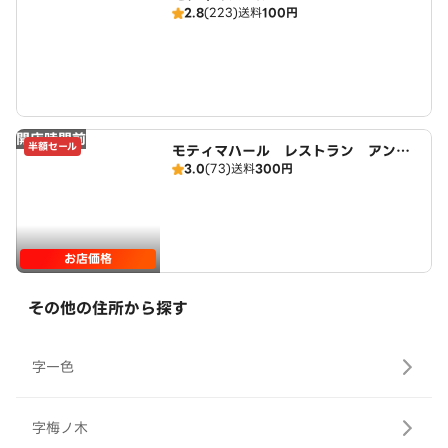
2.8
(223)
送料
100円
開店時間前
半額セール
モティマハール レストラン アンド
3.0
(73)
送料
300円
バー
お店価格
その他の住所から探す
字一色
字梅ノ木