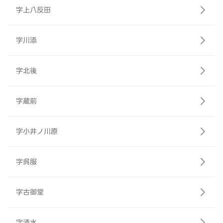
字上八反田
字川添
字北後
字蔵前
字小井ノ川原
字呉服
字古御堂
字清水