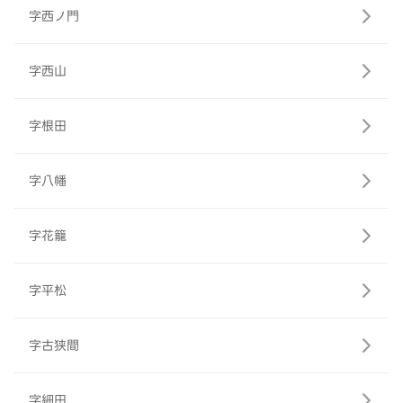
字西ノ門
字西山
字根田
字八幡
字花籠
字平松
字古狭間
字細田