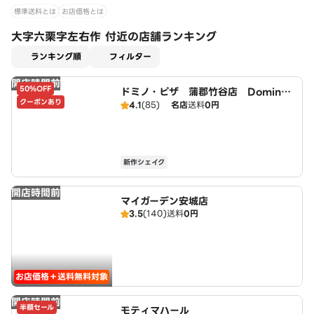
標準送料とは
お店価格とは
大字六栗字左右作 付近の店舗ランキング
適用なし
ランキング順
フィルター
開店時間前
50%OFF
ドミノ・ピザ 蒲郡竹谷店 Domin
クーポンあり
o's
4.1
(85)
名店
送料
0円
新作シェイク
開店時間前
マイガーデン安城店
3.5
(140)
送料
0円
お店価格＋送料無料対象
開店時間前
半額セール
モティマハール