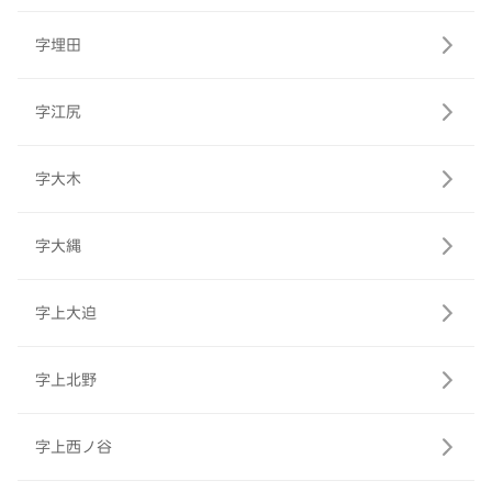
字埋田
字江尻
字大木
字大縄
字上大迫
字上北野
字上西ノ谷