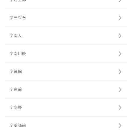
字三ツ石
字南入
字南川後
字箕輪
字宮前
字向野
字薬師前