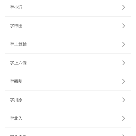
字小沢
字柿田
字上箕輪
字上六條
字瓶割
字川原
字北入