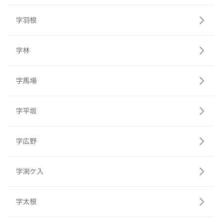
字羽根
字林
字馬場
字平坂
字広野
字渕ケ入
字太根