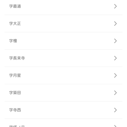
字直道
字大正
字檀
字長来寺
字月星
字築田
字寺西