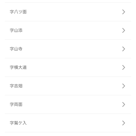
字八ツ面
字山添
字山寺
字横大道
字吉畑
字両面
字鷲ケ入