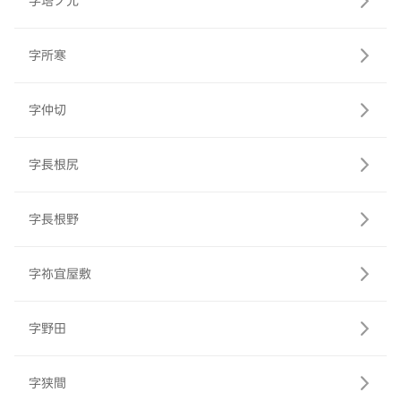
字塔ノ元
字所寒
字仲切
字長根尻
字長根野
字祢宜屋敷
字野田
字狭間