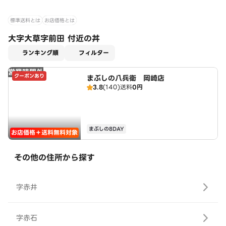
標準送料とは
お店価格とは
大字大草字前田 付近の丼
適用なし
ランキング順
フィルター
営業時間外
クーポンあり
まぶしの八兵衛 岡崎店
3.8
(140)
送料
0円
まぶしの8DAY
お店価格＋送料無料対象
その他の住所から探す
字赤井
字赤石