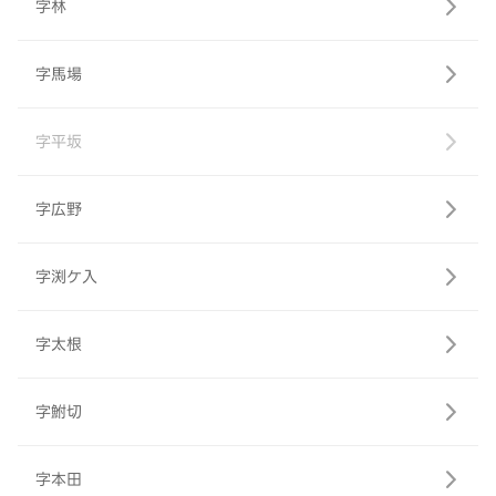
字林
字馬場
字平坂
字広野
字渕ケ入
字太根
字鮒切
字本田