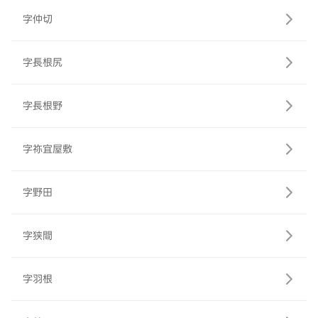
字仲切
字長根尻
字長根野
字祢宜屋敷
字野田
字狭間
字羽根