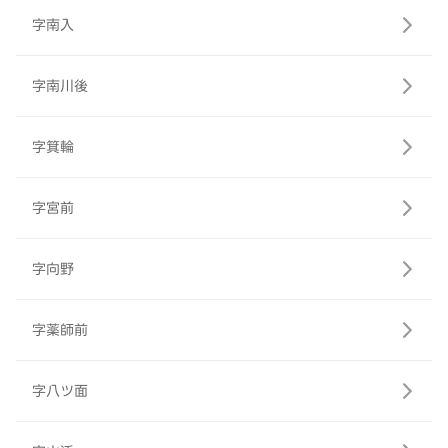
字南入
字南川後
字箕輪
字宮前
字向野
字薬師前
字八ツ面