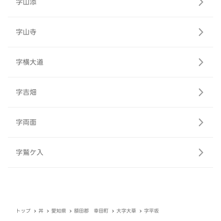
字山添
字山寺
字横大道
字吉畑
字両面
字鷲ケ入
トップ
丼
愛知県
額田郡 幸田町
大字大草
字平坂