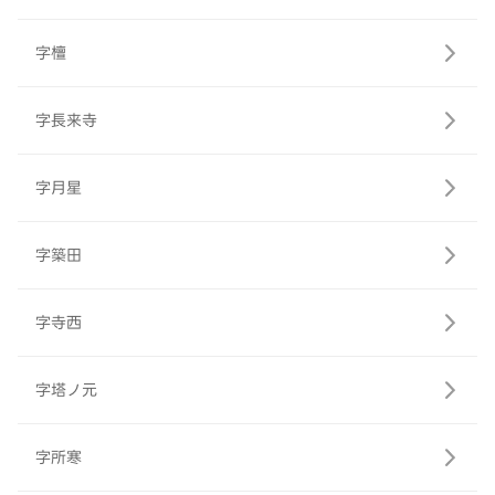
字檀
字長来寺
字月星
字築田
字寺西
字塔ノ元
字所寒