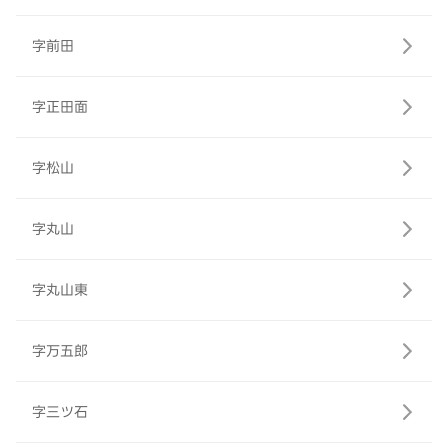
字前田
字正田面
字松山
字丸山
字丸山東
字万五郎
字三ツ石