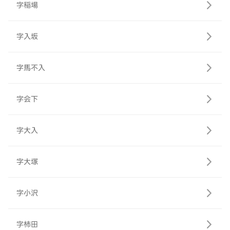
字稲場
字入坂
字馬不入
字会下
字大入
字大塚
字小沢
字柿田