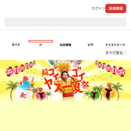
ログイン
会員登録
現在のお届け先：
すべて
丼
お店価格
ピザ
ファストフード
すべて見る
超ゴイゴイヤスー夏祭