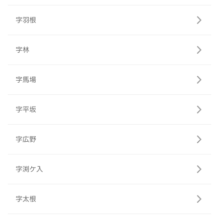
字羽根
字林
字馬場
字平坂
字広野
字渕ケ入
字太根