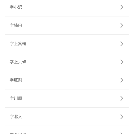
字小沢
字柿田
字上箕輪
字上六條
字瓶割
字川原
字北入