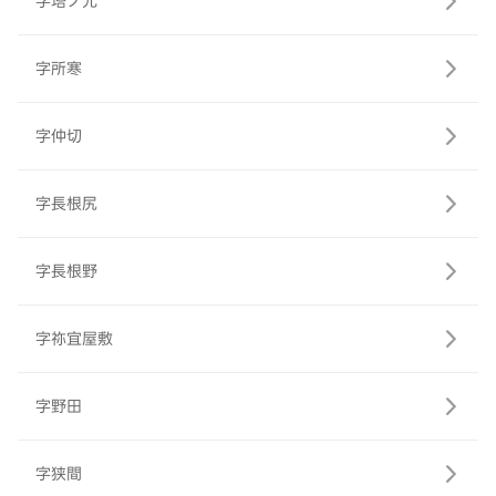
字塔ノ元
字所寒
字仲切
字長根尻
字長根野
字祢宜屋敷
字野田
字狭間