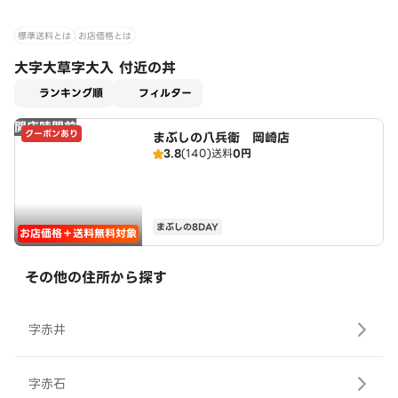
標準送料とは
お店価格とは
大字大草字大入 付近の丼
適用なし
ランキング順
フィルター
開店時間前
クーポンあり
まぶしの八兵衛 岡崎店
3.8
(140)
送料
0円
まぶしの8DAY
お店価格＋送料無料対象
その他の住所から探す
字赤井
字赤石