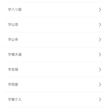
字八ツ面
字山添
字山寺
字横大道
字吉畑
字両面
字鷲ケ入