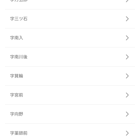
字三ツ石
字南入
字南川後
字箕輪
字宮前
字向野
字薬師前