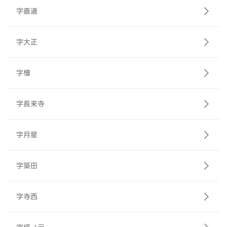
字直道
字大正
字檀
字長来寺
字月星
字築田
字寺西