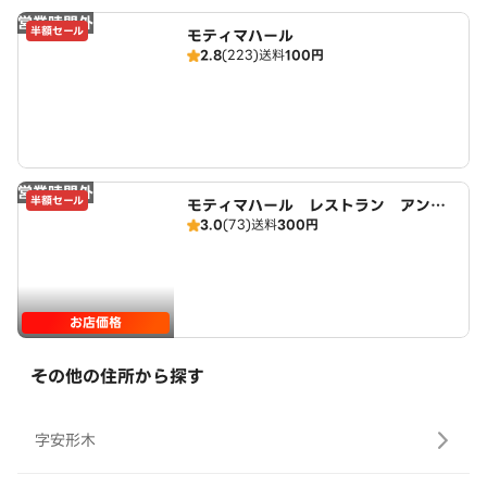
営業時間外
半額セール
モティマハール
2.8
(223)
送料
100円
営業時間外
半額セール
モティマハール レストラン アンド
3.0
(73)
送料
300円
バー
お店価格
その他の住所から探す
字安形木