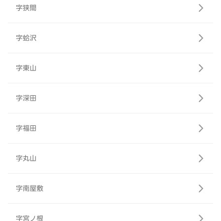
字狭間
字蛤沢
字東山
字深田
字福田
字丸山
字南屋敷
字宮ノ根