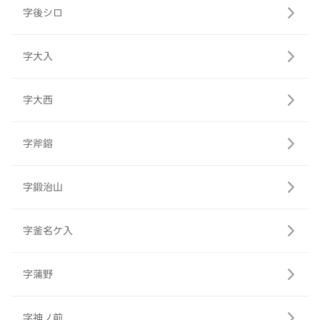
字後シロ
字大入
字大西
字斧鎔
字鍛治山
字釜名ケ入
字蒲野
字神ノ前