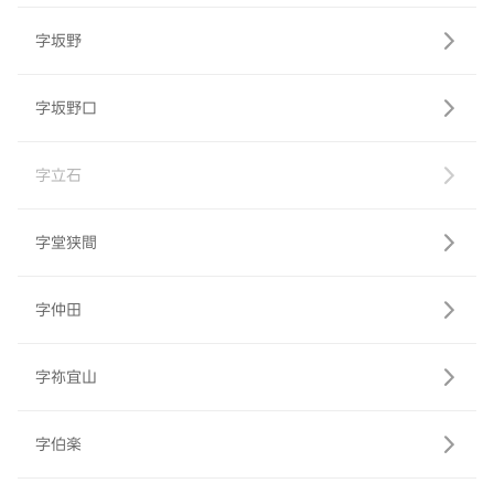
字坂野
字坂野口
字立石
字堂狭間
字仲田
字祢宜山
字伯楽