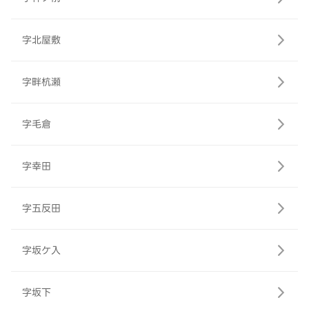
字北屋敷
字畔杭瀬
字毛倉
字幸田
字五反田
字坂ケ入
字坂下