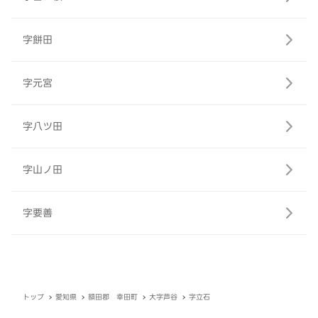
字餅田
字元宮
字八ツ田
字山ノ田
字要善
トップ
愛知県
額田郡 幸田町
大字芦谷
字立石