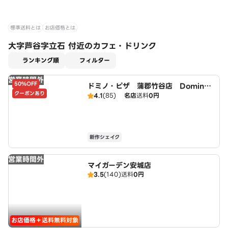
標準送料とは
お店価格とは
大字芦谷字立石 付近のカフェ・ドリンク
適用なし
ランキング順
フィルター
営業時間外
50%OFF
ドミノ・ピザ 蒲郡竹谷店 Domin
クーポンあり
o's
4.1
(85)
名店
送料
0円
新作シェイク
営業時間外
マイガーデン安城店
3.5
(140)
送料
0円
お店価格＋送料無料対象