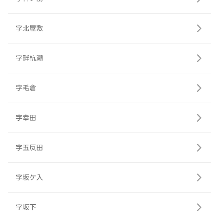
字北屋敷
字畔杭瀬
字毛倉
字幸田
字五反田
字坂ケ入
字坂下