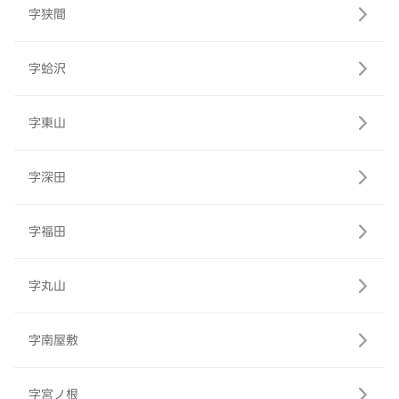
字狭間
字蛤沢
字東山
字深田
字福田
字丸山
字南屋敷
字宮ノ根