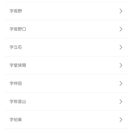
字坂野
字坂野口
字立石
字堂狭間
字仲田
字祢宜山
字伯楽