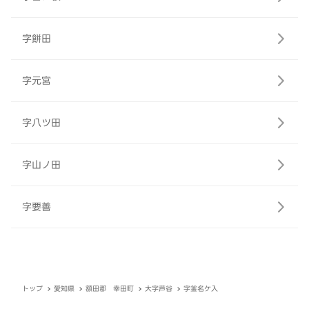
字餅田
字元宮
字八ツ田
字山ノ田
字要善
トップ
愛知県
額田郡 幸田町
大字芦谷
字釜名ケ入