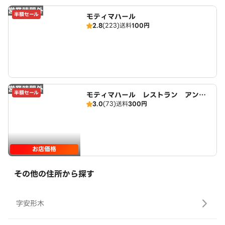
営業時間外
半額セール
モティマハール
2.8
(223)
送料
100円
営業時間外
半額セール
モティマハール レストラン アンド
3.0
(73)
送料
300円
バー
お店価格
その他の住所から探す
字安形木