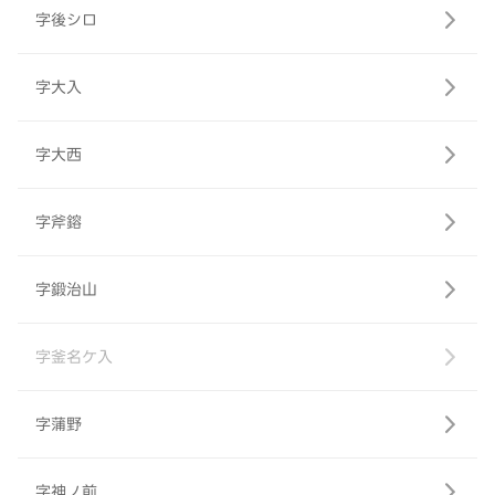
字後シロ
字大入
字大西
字斧鎔
字鍛治山
字釜名ケ入
字蒲野
字神ノ前