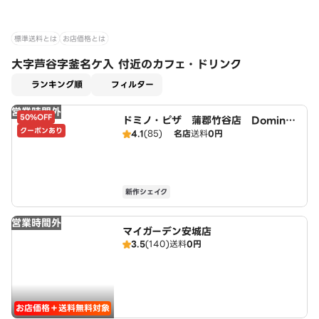
標準送料とは
お店価格とは
大字芦谷字釜名ケ入 付近のカフェ・ドリンク
適用なし
ランキング順
フィルター
営業時間外
50%OFF
ドミノ・ピザ 蒲郡竹谷店 Domin
クーポンあり
o's
4.1
(85)
名店
送料
0円
新作シェイク
営業時間外
マイガーデン安城店
3.5
(140)
送料
0円
お店価格＋送料無料対象